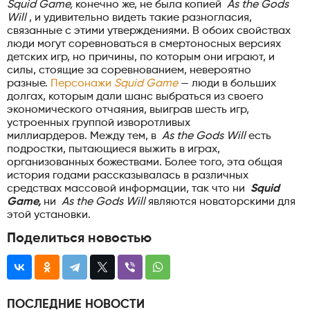
Squid Game,
конечно же, не была копией
As the Gods
Will
, и удивительно видеть такие разногласия,
связанные с этими утверждениями. В обоих свойствах
люди могут соревноваться в смертоносных версиях
детских игр, но причины, по которым они играют, и
силы, стоящие за соревнованием, невероятно
разные.
Персонажи
Squid Game
— люди в больших
долгах, которым дали шанс выбраться из своего
экономического отчаяния, выиграв шесть игр,
устроенных группой изворотливых
миллиардеров. Между тем, в
As the Gods Will
есть
подростки, пытающиеся выжить в играх,
организованных божествами. Более того, эта общая
история годами рассказывалась в различных
средствах массовой информации, так что ни
Squid
Game,
ни
As the Gods Will
являются новаторскими для
этой установки.
Поделиться новостью
ПОСЛЕДНИЕ НОВОСТИ