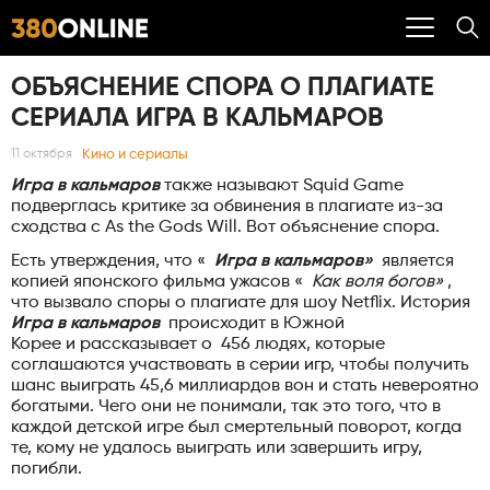
ОБЪЯСНЕНИЕ СПОРА О ПЛАГИАТЕ
СЕРИАЛА ИГРА В КАЛЬМАРОВ
Кино и сериалы
11 октября
Игра в кальмаров
также называют Squid Game
подверглась критике за обвинения в плагиате из-за
сходства с As the Gods Will. Вот объяснение спора.
Есть утверждения, что «
Игра в кальмаров»
является
копией японского фильма ужасов «
Как воля богов»
,
что вызвало споры о плагиате для шоу Netflix. История
Игра в кальмаров
происходит в Южной
Корее и рассказывает о 456 людях, которые
соглашаются участвовать в серии игр, чтобы получить
шанс выиграть 45,6 миллиардов вон и стать невероятно
богатыми. Чего они не понимали, так это того, что в
каждой детской игре был смертельный поворот, когда
те, кому не удалось выиграть или завершить игру,
погибли.