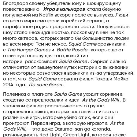
Благодаря своему убедительному и шокирующему
повествованию
Игра в кальмаров
стала безумно
популярной на Netflix вскоре после ее выпуска. Люди
со всего мира смотрели корейский сериал, а
сарафанное радио продолжало расти. Популярность
шоу стала неожиданностью, поскольку в нем не так
много актеров, которых знало бы большинство людей
во всем мире. Тем не менее,
Squid Game
сравнивали
с
The Hunger Games
и
Battle Royale
, которые дают
отличную основу для того, какой тип
истории рассказывает
Squid Game
. Сериал сильно
отличается от вышеупомянутых историй о выживании,
но некоторые разногласия возникли из-за утверждений
о том, что
Squid Game
сорвала фильм Такаши Майка
2014 года.
По воле богов
.
Полемика о плагиате
Squid Game
уходит корнями в
сходство ее предпосылки и идеи
As the Gods Will
. В
японском фильме рассказывается о группе
старшеклассников, которых заставляют играть в
различные игры, которые убивают их, если они
проиграют. Первая игра, в которую играют в
As the
Gods Will,
— это даже Daruma-san ga koronda,
разновидность Red Light, Green Light, которая также