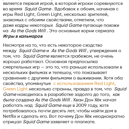
является первой игрой, в которой игроки соревнуются
во время
Squid Game
. Вдобавок к обоим, начиная с
игры Red Light, Green Light, несколько зрителей,
знакомых с обоими свойствами, отметили, что
даже кадры некоторых
Squid Game
пугающе похожи
на
As the Gods Will
. Это основные корни сериала
Игры в кальмаров
Несмотря на то, что есть некоторое сходство
между
Squid Game
и
As the Gods Will
, утверждения о
том, что
Squid Game
является грабежом, не очень
хорошо работают. Основная предпосылка
смертельных игр — это то, что раньше использовали в
нескольких фильмах и телешоу, что показывает
сравнение с другими фильмами о выживании. Хотя оба
свойства, упомянутые
с использованием Red Light,
Green Light
несколько странны, правда в том, что
Squid
Game
находилась в разработке задолго до того,
как
была создана As the Gods Will
. Хван Дон Хёк начал
работать над
Squid Game
еще в 2009 году, хотя
потребовалось почти десять лет, чтобы найти дом в
Netflix и сделать его. Вот почему Дон Хёк неоднократно
отрицал
Squid Game
заявляет о плагиате.