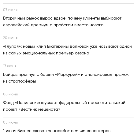
07 июля
Вторичный рынок вырос вдвое: почему клиенты выбирают
европейский премиум с пробегом вместо нового
20 июня
«Глупая»: новый клип Екатерины Волковой уже называют одной
из самых эмоциональных премьер сезона
17 июня
Бойцов прыгнул с башни «Меркурий» и анонсировал прыжок
из стратосферы
08 июня
Фонд «Полилог» запускает федеральный просветительский
проект «Вестник мецената»
05 июня
1 июня бизнес сказал «спасибо» семьям волонтеров