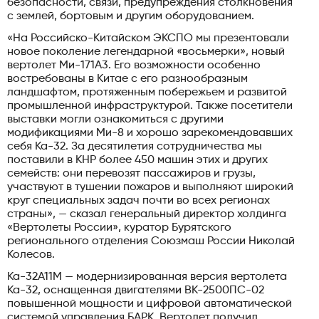
безопасности, связи, предупреждения столкновения
с землей, бортовым и другим оборудованием.
«На Российско-Китайском ЭКСПО мы презентовали
новое поколение легендарной «восьмерки», новый
вертолет Ми-171А3. Его возможности особенно
востребованы в Китае с его разнообразным
ландшафтом, протяженным побережьем и развитой
промышленной инфраструктурой. Также посетители
выставки могли ознакомиться с другими
модификациями Ми-8 и хорошо зарекомендовавших
себя Ка-32. За десятилетия сотрудничества мы
поставили в КНР более 450 машин этих и других
семейств: они перевозят пассажиров и грузы,
участвуют в тушении пожаров и выполняют широкий
круг специальных задач почти во всех регионах
страны», — сказал генеральный директор холдинга
«Вертолеты России», куратор Бурятского
регионального отделения Союзмаш России Николай
Колесов.
Ка-32А11М — модернизированная версия вертолета
Ка-32, оснащенная двигателями ВК-2500ПС-02
повышенной мощности и цифровой автоматической
системой управления БАРК. Вертолет получил