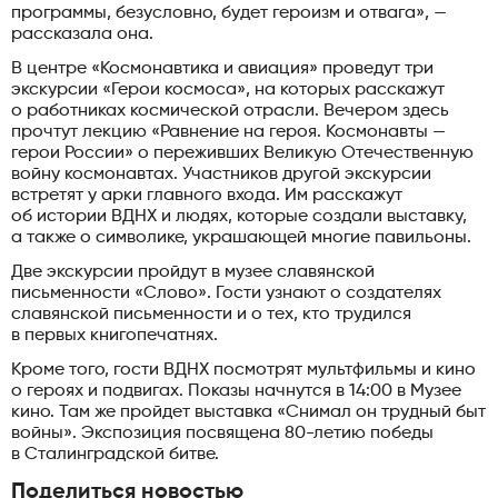
программы, безусловно, будет героизм и отвага», —
рассказала она.
В центре «Космонавтика и авиация» проведут три
экскурсии «Герои космоса», на которых расскажут
о работниках космической отрасли. Вечером здесь
прочтут лекцию «Равнение на героя. Космонавты —
герои России» о переживших Великую Отечественную
войну космонавтах. Участников другой экскурсии
встретят у арки главного входа. Им расскажут
об истории ВДНХ и людях, которые создали выставку,
а также о символике, украшающей многие павильоны.
Две экскурсии пройдут в музее славянской
письменности «Слово». Гости узнают о создателях
славянской письменности и о тех, кто трудился
в первых книгопечатнях.
Кроме того, гости ВДНХ посмотрят мультфильмы и кино
о героях и подвигах. Показы начнутся в 14:00 в Музее
кино. Там же пройдет выставка «Снимал он трудный быт
войны». Экспозиция посвящена 80-летию победы
в Сталинградской битве.
Поделиться новостью