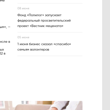
оме
08 июня
Фонд «Полилог» запускает
федеральный просветительский
проект «Вестник мецената»
ым», —
05 июня
исле в
1 июня бизнес сказал «спасибо»
ных
семьям волонтеров
2 в