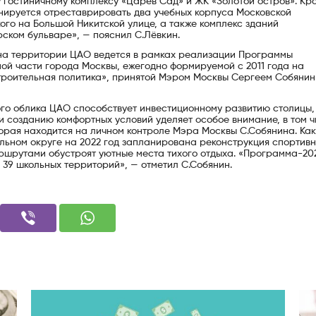
гостиничному комплексу «Царев Сад» и ЖК «Золотой остров». Кр
анируется отреставрировать два учебных корпуса Московской
ого на Большой Никитской улице, а также комплекс зданий
рском бульваре», — пояснил С.Лёвкин.
 на территории ЦАО ведется в рамках реализации Программы
ной части города Москвы, ежегодно формируемой с 2011 года на
роительная политика», принятой Мэром Москвы Сергеем Собянин
го облика ЦАО способствует инвестиционному развитию столицы,
 созданию комфортных условий уделяет особое внимание, в том ч
рая находится на личном контроле Мэра Москвы С.Собянина. Как
льном округе на 2022 год запланирована реконструкция спортив
ршрутами обустроят уютные места тихого отдыха. «Программа-202
 39 школьных территорий», — отметил С.Собянин.