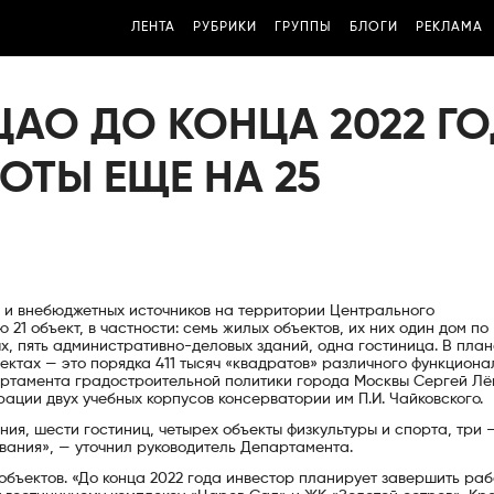
ЛЕНТА
РУБРИКИ
ГРУППЫ
БЛОГИ
РЕКЛАМА
ЦАО ДО КОНЦА 2022 Г
ОТЫ ЕЩЕ НА 25
а и внебюджетных источников на территории Центрального
21 объект, в частности: семь жилых объектов, их них один дом по
х, пять административно-деловых зданий, одна гостиница. В план
ектах — это порядка 411 тысяч «квадратов» различного функциона
артамента градостроительной политики города Москвы Сергей Лё
ации двух учебных корпусов консерватории им П.И. Чайковского.
ия, шести гостиниц, четырех объекты физкультуры и спорта, три 
вания», — уточнил руководитель Департамента.
 объектов. «До конца 2022 года инвестор планирует завершить раб