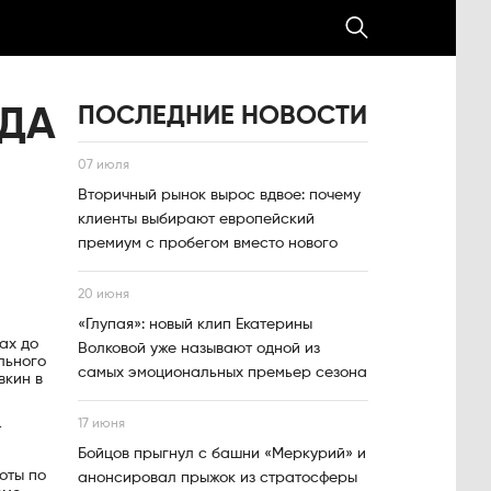
ПОСЛЕДНИЕ НОВОСТИ
ОДА
07 июля
Вторичный рынок вырос вдвое: почему
клиенты выбирают европейский
премиум с пробегом вместо нового
20 июня
«Глупая»: новый клип Екатерины
ах до
Волковой уже называют одной из
льного
самых эмоциональных премьер сезона
вкин в
17 июня
–
Бойцов прыгнул с башни «Меркурий» и
оты по
анонсировал прыжок из стратосферы