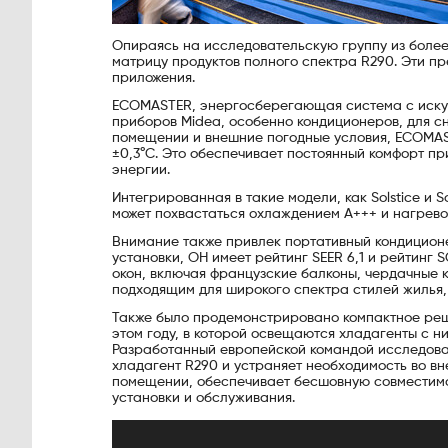
Опираясь на исследовательскую группу из более
матрицу продуктов полного спектра R290. Эти 
приложения.
ECOMASTER, энергосберегающая система с искусс
приборов Midea, особенно кондиционеров, для с
помещении и внешние погодные условия, ECOMAS
±0,3°C. Это обеспечивает постоянный комфорт п
энергии.
Интегрированная в такие модели, как Solstice и 
может похвастаться охлаждением A+++ и нагревом
Внимание также привлек портативный кондиционер
установки, ОН имеет рейтинг SEER 6,1 и рейтинг 
окон, включая французские балконы, чердачные 
подходящим для широкого спектра стилей жилья,
Также было продемонстрировано компактное реш
этом году, в которой освещаются хладагенты с н
Разработанный европейской командой исследован
хладагент R290 и устраняет необходимость во вн
помещении, обеспечивает бесшовную совместимо
установки и обслуживания.
Видеоплеер