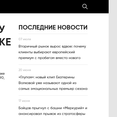
ПОСЛЕДНИЕ НОВОСТИ
У
КЕ
07 июля
Вторичный рынок вырос вдвое: почему
клиенты выбирают европейский
премиум с пробегом вместо нового
20 июня
вке
«Глупая»: новый клип Екатерины
90,
Волковой уже называют одной из
самых эмоциональных премьер сезона
17 июня
Бойцов прыгнул с башни «Меркурий» и
анонсировал прыжок из стратосферы