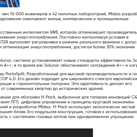
 чем 10 000 инженеров и 42 пилотных лабораторий, Midea разра
предложения охватывают жилые, коммерческие и промышленные
твенным интеллектом (ИИ), которая оптимизирует производитель
нижения энергопотребления. Постоянно контролируя условия в
TER выполняет регулировки в режиме реального времени с допус
ри оптимизации энергопотребления, достигая более 30% экономии
Solunar, система устанавливает новые стандарты эффективности. So
 A++, в то время как Solunar обеспечивает охлаждение A++ и наг
 PortaSplit. Разработанный для высокой производительности и ги
SCOP 4,0. Его дизайн подходит для широкийого спектра европейски
крыши и горизонтальные ползунки. Эта адаптивность делает его
 от современных квартир до исторических зданий.
ение для обогрева H-Pack, выбранное для галереи инноваций C&
изким ПГП, цифровое управление и принципы круговой экономики.
ий и разработок Midea, H-Pack использует экологически чистый
ешнем блоке. Его модульная конструкция, готовая к использованию
сть с системами газовых котлов при одновременном упрощении