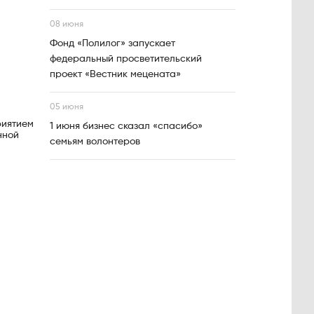
08 июня
Фонд «Полилог» запускает
федеральный просветительский
проект «Вестник мецената»
05 июня
риятием
1 июня бизнес сказал «спасибо»
нной
семьям волонтеров