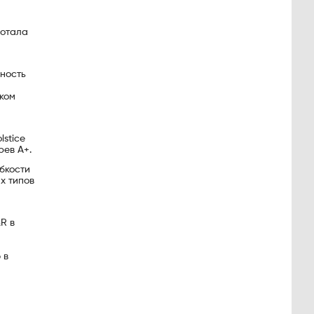
ботала
ность
ком
lstice
рев A+.
бкости
х типов
R в
 в