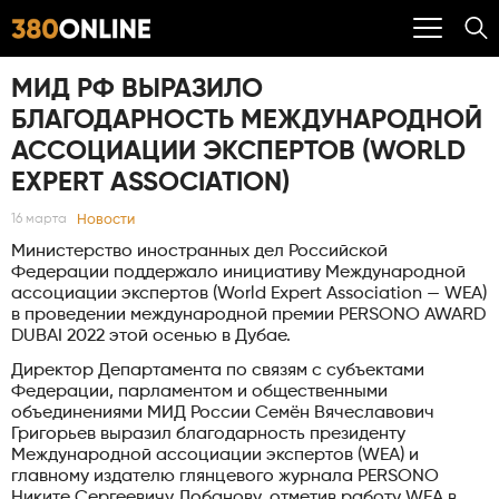
МИД РФ ВЫРАЗИЛО
БЛАГОДАРНОСТЬ МЕЖДУНАРОДНОЙ
АССОЦИАЦИИ ЭКСПЕРТОВ (WORLD
ЕXPERT АSSOCIATION)
Новости
16 марта
Министерство иностранных дел Российской
Федерации поддержало инициативу Международной
ассоциации экспертов (World Еxpert Аssociation — WEA)
в проведении международной премии PERSONO AWARD
DUBAI 2022 этой осенью в Дубае.
Директор Департамента по связям с субъектами
Федерации, парламентом и общественными
объединениями МИД России Семён Вячеславович
Григорьев выразил благодарность президенту
Международной ассоциации экспертов (WEA) и
главному издателю глянцевого журнала PERSONO
Никите Сергеевичу Лобанову, отметив работу WEA в