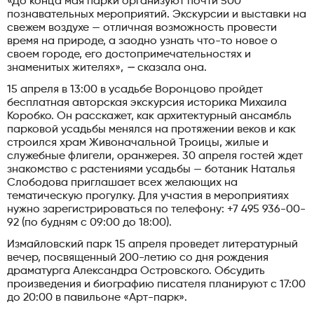
«До конца мая парки организуют почти 500
познавательных мероприятий. Экскурсии и выставки на
свежем воздухе — отличная возможность провести
время на природе, а заодно узнать что-то новое о
своем городе, его достопримечательностях и
знаменитых жителях»,
—
сказала она.
15 апреля в 13:00 в усадьбе Воронцово пройдет
бесплатная авторская экскурсия историка Михаила
Коробко. Он расскажет, как архитектурный ансамбль
парковой усадьбы менялся на протяжении веков и как
строился храм Живоначальной Троицы, жилые и
служебные флигели, оранжерея. 30 апреля гостей ждет
знакомство с растениями усадьбы — ботаник Наталья
Слободова приглашает всех желающих на
тематическую прогулку. Для участия в мероприятиях
нужно зарегистрироваться по телефону: +7 495 936-00-
92 (по будням с 09:00 до 18:00).
Измайловский парк 15 апреля проведет литературный
вечер, посвященный 200-летию со дня рождения
драматурга Александра Островского. Обсудить
произведения и биографию писателя планируют с 17:00
до 20:00 в павильоне «Арт-парк».