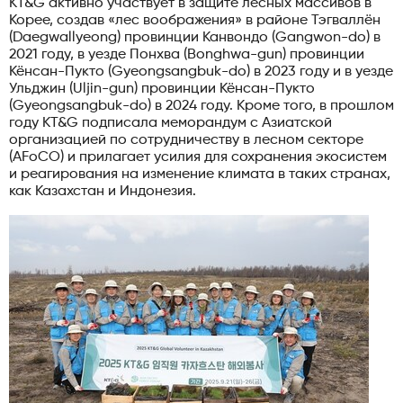
KT&G активно участвует в защите лесных массивов в
Корее, создав «лес воображения» в районе Тэгваллён
(Daegwallyeong) провинции Канвондо (Gangwon-do) в
2021 году, в уезде Понхва (Bonghwa-gun) провинции
Кёнсан-Пукто (Gyeongsangbuk-do) в 2023 году и в уезде
Ульджин (Uljin-gun) провинции Кёнсан-Пукто
(Gyeongsangbuk-do) в 2024 году. Кроме того, в прошлом
году KT&G подписала меморандум с Азиатской
организацией по сотрудничеству в лесном секторе
(AFoCO) и прилагает усилия для сохранения экосистем
и реагирования на изменение климата в таких странах,
как Казахстан и Индонезия.