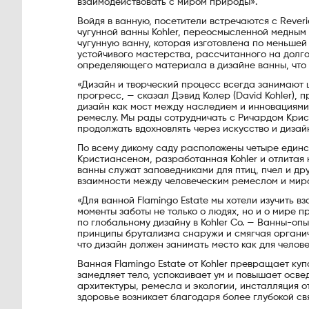
взаимодействовать с миром природы».
Войдя в ванную, посетители встречаются с Reve
чугунной ванны Kohler, переосмысленной медным
чугунную ванну, которая изготовлена по меньше
устойчивого мастерства, рассчитанного на долгов
определяющего материала в дизайне ванны, что 
«Дизайн и творческий процесс всегда занимают 
прогресс, — сказал Дэвид Колер (David Kohler),
дизайн как мост между наследием и инновациям
ремеслу. Мы рады сотрудничать с Ричардом Крис
продолжать вдохновлять через искусство и дизай
По всему дикому саду расположены четыре единс
Кристиансеном, разработанная Kohler и отлитая 
ванны служат заповедниками для птиц, пчел и д
взаимности между человеческим ремеслом и мир
«Для ванной Flamingo Estate мы хотели изучить в
моменты заботы не только о людях, но и о мире п
по глобальному дизайну в Kohler Co. — Ванны-оп
принципы брутализма снаружи и смягчая органич
что дизайн должен занимать место как для челов
Ванная Flamingo Estate от Kohler превращает ку
замедляет тело, успокаивает ум и повышает осве
архитектуры, ремесла и экологии, инсталляция от
здоровье возникает благодаря более глубокой св