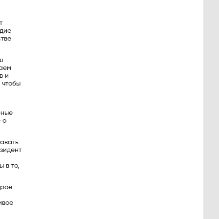
т
едие
стве
ш
ваем
в и
 чтобы
рные
 о
давать
езидент
 в то,
орое
ивое