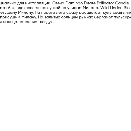
иально для инсталляции. Свеча Flamingo Estate Pollinator Candle
ромат был вдохновлен прогулкой по улицам Милана. Wild Linden Blo
ветущему Милану. На пороге лета сразу расцветает культовая лип
 присущим Милану. На залитых солнцем рынках бергамот пульсир
я пыльца наполняет воздух.