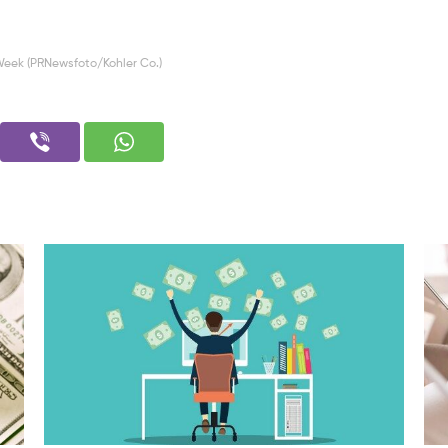
Week (PRNewsfoto/Kohler Co.)