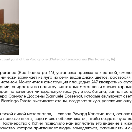
 courtyard of the Padiglione d’Arte Contemporanea (Via Palestro, 14)
poranea (Виа Палестро, 14), установка привязана к ванной, смело
нически возникает из луга из семи видов диких цветов, растворяя
истемой. Монолитная конструкция площадью 247 квадратных футо
форнии, опирается на палитру винтажных металлов и элементарных
оторая напоминает минеральную текстуру и вес бетона, ванная ос
ра Самуэле Доссены (Samuele Dossena), которые фильтруют свет
и Flamingo Estate выстилают стены, создавая тихую, успокаивающ
и тихой силой материалов, — сказал Ричард Кристиансен, основа
де полевые цветы, вода и свет объединяются, чтобы создать чувств
 Партнерство с Kohler позволило нам воплотить это видение в жиз
анство, которое приглашает людей замедляться, размышлять и с