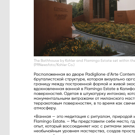
The Bathhouse by Kohler and Flamingo Estate set within the
(PRNewsfoto/Kohler Co.)
Расположенная во дворе Padiglione d’Arte Contem
бруталистской структуре, которая визуально орга
границу между построенной формой и живой экос
вдохновленная ванной в Flamingo Estate в Кали
поверхностей. Одетая в штукатурку интонако, к
монументальными витражами от миланского масте
терракотовым поверхностям, в то время как свеч
атмосферу.
«Ванная — это медитация с ритуалом, природой 
Flamingo Estate. — Мы представили себе место, г
опыт, который воссоединяет нас с ритмами земли.
необычайным уровнем мастерства, создав простр