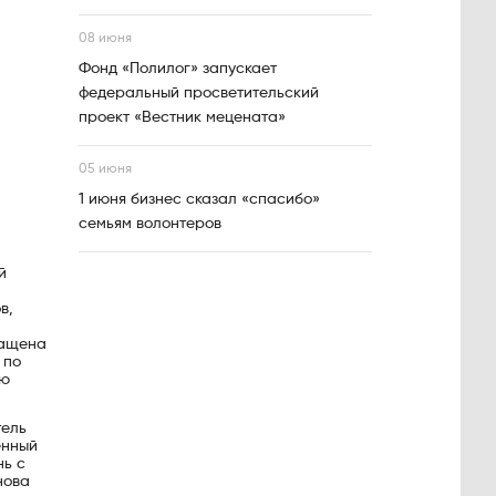
08 июня
Фонд «Полилог» запускает
федеральный просветительский
проект «Вестник мецената»
05 июня
1 июня бизнес сказал «спасибо»
семьям волонтеров
й
в,
нащена
 по
ую
тель
енный
нь с
нова