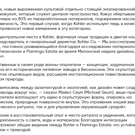
rie, новым выражением культовой отдельно стоящей эмалированной
 кожухом, который служит центром пространства. Кожух обертывае
й мере на 80% из переработанных материалов, подчеркивая насл
ечность. Это первый случай, когда Kohler использует медь в каче
привносит новое измерение в эту категорию.
центральное место в Kohler, формируя наши традиции и двигая на
 председатель и генеральный директор Kohler Co. — Мы рассматри
и, постоянно развивающийся благодаря исследованию материало
тиансеном и Flamingo Estate во время Миланской неделе дизайна,
н».
твенные в своем роде ванны-опылители — концепция, задуманная
на его историческом литейном заводе в Висконсине. Эти скульпту
ругих опыляющих видов, расширяя инсталляционное повествование
ом природы.
заимосвязь между архитектурой и экологией, как дизайн может соз
рироды вокруг нас, — сказал Майкл Сеум (Michael Seum), вице-пр
ылители воплощают эту идею в скульптурную форму, опираясь на
еские, природные поверхности внутри. Это отражение нашей веры
еческого ритуала, так и для управления окружающей средой».
пание в восстановительный опыт и место ритуала и уединения, кот
домленность о свете, воде и материале. Благодаря интеграции
ражает общее видение между Kohler и Flamingo Estate: что устойч
язи с природой.