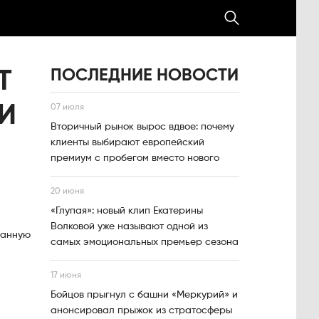
ПОСЛЕДНИЕ НОВОСТИ
Т
И
07 июля
Вторичный рынок вырос вдвое: почему
клиенты выбирают европейский
премиум с пробегом вместо нового
20 июня
«Глупая»: новый клип Екатерины
Волковой уже называют одной из
 ванную
самых эмоциональных премьер сезона
17 июня
Бойцов прыгнул с башни «Меркурий» и
анонсировал прыжок из стратосферы