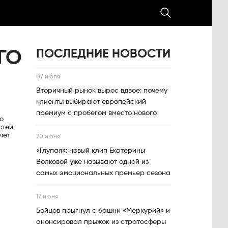
ПОСЛЕДНИЕ НОВОСТИ
ГО
07 июля
Вторичный рынок вырос вдвое: почему
клиенты выбирают европейский
премиум с пробегом вместо нового
о
стей
чет
20 июня
«Глупая»: новый клип Екатерины
Волковой уже называют одной из
самых эмоциональных премьер сезона
17 июня
Бойцов прыгнул с башни «Меркурий» и
анонсировал прыжок из стратосферы