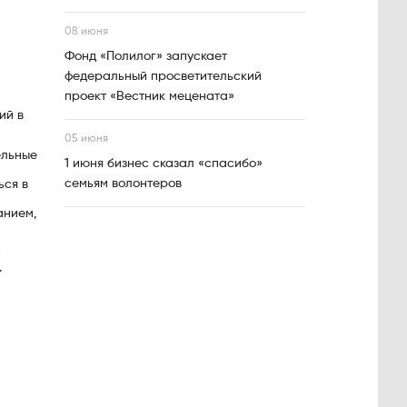
08 июня
Фонд «Полилог» запускает
федеральный просветительский
проект «Вестник мецената»
ий в
05 июня
ельные
1 июня бизнес сказал «спасибо»
семьям волонтеров
ься в
анием,
.