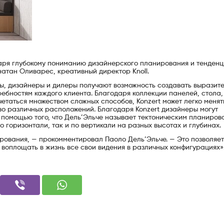
аря глубокому пониманию дизайнерского планирования и тенденц
тан Оливарес, креативный директор Knoll.
ы, дизайнеры и дилеры получают возможность создавать выразит
ебностям каждого клиента. Благодаря коллекции панелей, стола,
четаться множеством сложных способов, Konzert может легко менят
во различных расположений. Благодаря Konzert дизайнеры могут
 помощью того, что Дель’Эльче называет тектоническим планиров
о горизонтали, так и по вертикали на разных высотах и глубинах.
рования, — прокомментировал Паоло Дель’Эльче. — Это позволяет
воплощать в жизнь все свои видения в различных конфигурациях»