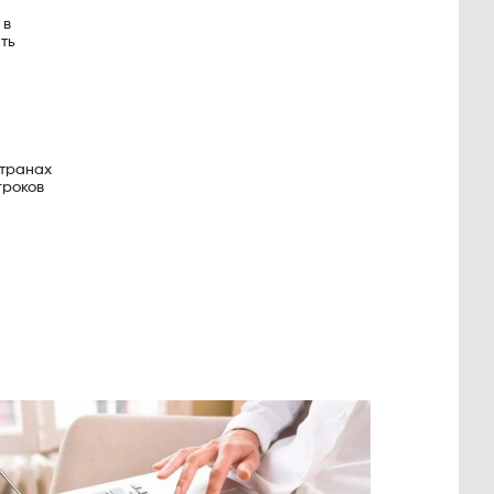
 в
ть
странах
гроков