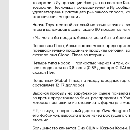
товарами в Иу провинции Чжэцзян на востоке Кит
товарами. Несколько производителей в Иу сообщи
удовлетворения растущего рыночного спроса, хо
ограничения мощности .
Huayu Toys, местный оптовый магазин игрушек, за
игры в кальмаров в день, около 80 процентов из 
«Мы могли бы продать больше, если бы не было 
По словам Пэна, большинство масок предварител
предварительно проданные продукты сегодня, вам
сказала она Global Times во вторник.
Четыре типа масок — полностью черная и три, ок
все продаются по 3,8 юаня (0,59 доллара США) з
сказал Пэн.
По данным Global Times, на международных торг
составляет 12-17 долларов.
Высокая прибыль на зарубежном рынке привела к
во время предстоящего блиц-распродажи на Хэлл
которые поспешили изготавливать формы для масо
Е Цзяньхун, генеральный директор Yiwu Hongtao M
его фабрикой, выросла втрое из-за растущего спр
вторник.
Большинство клиентов Е из США и Южной Кореи. Е