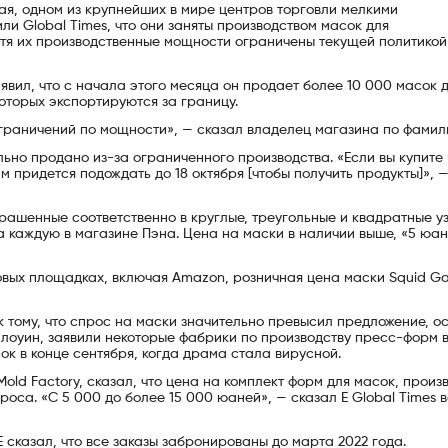
ая, одном из крупнейших в мире центров торговли мелкими
ли Global Times, что они заняты производством масок для
тя их производственные мощности ограничены текущей политикой
явил, что с начала этого месяца он продает более 10 000 масок 
которых экспортируются за границу.
ограничений по мощности», — сказал владелец магазина по фамил
ьно продано из-за ограниченного производства. «Если вы купите
 придется подождать до 18 октября [чтобы получить продукты]», 
рашенные соответственно в круглые, треугольные и квадратные у
а каждую в магазине Пэна. Цена на маски в наличии выше, «5 юан
овых площадках, включая Amazon, розничная цена маски Squid G
 тому, что спрос на маски значительно превысил предложение, о
оуин, заявили некоторые фабрики по производству пресс-форм в
к в конце сентября, когда драма стала вирусной.
old Factory, сказал, что цена на комплект форм для масок, прои
оса. «С 5 000 до более 15 000 юаней», — сказал Е Global Times в
 сказал, что все заказы забронированы до марта 2022 года.