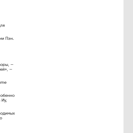
для
ии Пэн.
—
зоры, —
ей», —
ame
собенно
 Иу,
зводимых
о