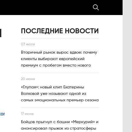
ПОСЛЕДНИЕ НОВОСТИ
Я
07 июля
Вторичный рынок вырос вдвое: почему
Я
клиенты выбирают европейский
премиум с пробегом вместо нового
20 июня
«Глупая»: новый клип Екатерины
Волковой уже называют одной из
самых эмоциональных премьер сезона
17 июня
Бойцов прыгнул с башни «Меркурий» и
анонсировал прыжок из стратосферы