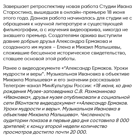
Завершает ретроспективу новая работа Студии Ивана
Старостина, вышедшая в онлайн-премьере 18 июня
этого года. Данная работа начиналась для студии не с
обращения к научной литературе и существующей
фильмографии, а с изучения видеоархива, никогда не
знавшего премьер. Создателями архива выступили
давние добрые друзья Александра Ермакова и
созданного им музея – Елена и Михаил Малышевы,
сложившие бесценное историческое свидетельство,
ставшее основой этой работы.
Ранее о видеодокументе «“Александр Ермаков. Уроки
мудрости и веры”. Музыкальная Ивановка в объективе
Михаила Малышева» и его значении рассказывал
Телеграм-канал МинКультуры России:
«18 июня, ко дню
рождения Музея-заповедника С.В. Рахманинова
«Ивановка», друзья музея опубликовали в социальной
сети ВКонтакте видеодокумент «»Александр Ермаков.
Уроки мудрости и веры». Музыкальная Ивановка в
объективе Михаила Малышева». Численность
аудитории показов в первые два дня составила 8 000
зрителей; к концу второй недели количество
просмотров достигло почти 20 000.