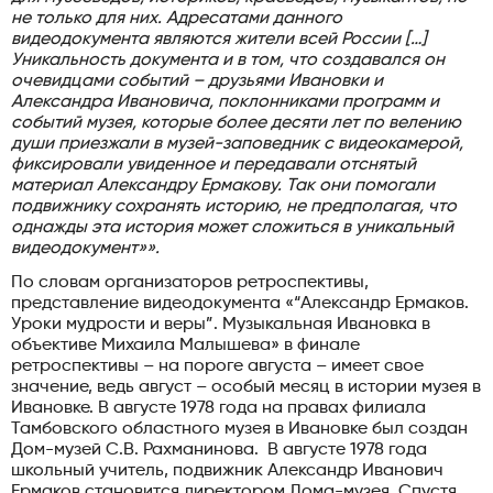
не только для них. Адресатами данного
видеодокумента являются жители всей России […]
Уникальность документа и в том, что создавался он
очевидцами событий – друзьями Ивановки и
Александра Ивановича, поклонниками программ и
событий музея, которые более десяти лет по велению
души приезжали в музей-заповедник с видеокамерой,
фиксировали увиденное и передавали отснятый
материал Александру Ермакову. Так они помогали
подвижнику сохранять историю, не предполагая, что
однажды эта история может сложиться в уникальный
видеодокумент»».
По словам организаторов ретроспективы,
представление видеодокумента «“Александр Ермаков.
Уроки мудрости и веры”. Музыкальная Ивановка в
объективе Михаила Малышева» в финале
ретроспективы – на пороге августа – имеет свое
значение, ведь август – особый месяц в истории музея в
Ивановке. В августе 1978 года на правах филиала
Тамбовского областного музея в Ивановке был создан
Дом-музей С.В. Рахманинова. В августе 1978 года
школьный учитель, подвижник Александр Иванович
Ермаков становится директором Дома-музея. Спустя