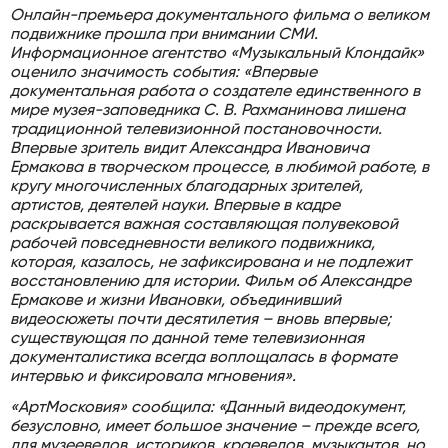
Онлайн-премьера документального фильма о великом
подвижнике прошла при внимании СМИ.
Информационное агентство «Музыкальный Клондайк»
оценило значимость события: «Впервые
документальная работа о создателе единственного в
мире музея-заповедника С. В. Рахманинова лишена
традиционной телевизионной постановочности.
Впервые зритель видит Александра Ивановича
Ермакова в творческом процессе, в любимой работе, в
кругу многочисленных благодарных зрителей,
артистов, деятелей науки. Впервые в кадре
раскрывается важная составляющая полувековой
рабочей повседневности великого подвижника,
которая, казалось, не зафиксирована и не подлежит
восстановлению для истории. Фильм об Александре
Ермакове и жизни Ивановки, объединивший
видеосюжеты почти десятилетия – вновь впервые;
существующая по данной теме телевизионная
документалистика всегда воплощалась в формате
интервью и фиксировала мгновения».
«АртМосковия» сообщила: «Данный видеодокумент,
безусловно, имеет большое значение – прежде всего,
для музееведов, историков, краеведов, музыкантов, но