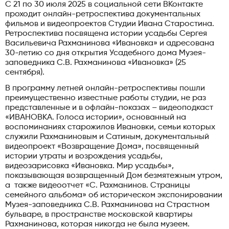
С 21 по 30 июля 2025 в социальной сети ВКонтакте
проходит онлайн-ретроспектива документальных
фильмов и видеопроектов Студии Ивана Старостина.
Ретроспектива посвящена истории усадьбы Сергея
Васильевича Рахманинова «Ивановка» и адресована
30-летию со дня открытия Усадебного дома Музея-
заповедника С.В. Рахманинова «Ивановка» (25
сентября).
В программу летней онлайн-ретроспективы пошли
преимущественно известные работы студии, не раз
представленные и в офлайн-показах – видеоподкаст
«ИВАНОВКА. Голоса истории», основанный на
воспоминаниях старожилов Ивановки, семьи которых
служили Рахманиновым и Сатиным, документальный
видеопроект «Возвращение Дома», посвященный
истории утраты и возрождения усадьбы,
видеозарисовка «Ивановка. Мир усадьбы»,
показывающая возвращенный Дом безмятежным утром,
а также видеоотчет «С. Рахманинов. Страницы
семейного альбома» об историческом экспонировании
Музея-заповедника С.В. Рахманинова на Страстном
бульваре, в пространстве московской квартиры
Рахманинова, которая никогда не была музеем.