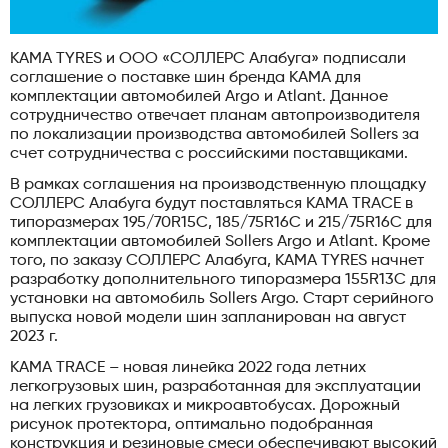
KAMA TYRES и ООО «СОЛЛЕРС Алабуга» подписали
соглашение о поставке шин бренда KАМА для
комплектации автомобилей Argo и Atlant. Данное
сотрудничество отвечает планам автопроизводителя
по локализации производства автомобилей Sollers за
счет сотрудничества с российскими поставщиками.
В рамках соглашения на производственную площадку
СОЛЛЕРС Алабуга будут поставляться KAMA TRACE в
типоразмерах 195/70R15C, 185/75R16C и 215/75R16C для
комплектации автомобилей Sollers Argo и Atlant. Кроме
того, по заказу СОЛЛЕРС Алабуга, KAMA TYRES начнет
разработку дополнительного типоразмера 155R13C для
установки на автомобиль Sollers Argo. Cтарт серийного
выпуска новой модели шин запланирован на август
2023 г.
KAMA TRACE – новая линейка 2022 года летних
легкогрузовых шин, разработанная для эксплуатации
на легких грузовиках и микроавтобусах. Дорожный
рисунок протектора, оптимально подобранная
конструкция и резиновые смеси обеспечивают высокий