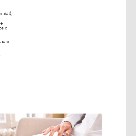
midt),
ые
ов с
 для
.