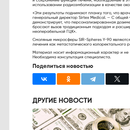
и сохранение функции печени, наблюдаемые в э
использовании радиоэмболизации в качестве око
«Эти результаты поднимают планку того, что врач
генеральный директор Sirtex Medical. — С обще
демонстрирует, что персонализированная дозиме
бросают вызов традиционным подходам и расшир
неоперабельной ГЦК».
Смоляные микросферы SIR-Spheres Y-90 являютс
лечения как метастатического колоректального р
Материал носит информационный характер и не 
Необходима консультация специалиста.
Поделиться новостью
ДРУГИЕ НОВОСТИ