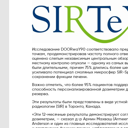
Исследование DOORwaY90 соответствовало пре
точкам, продемонстрировав частоту полного отве
оценено слепым независимым центральным обзоро
местному контролю опухоли — одному из самых вы
были длительными, причем 75% длились более шес
усиливало потенциал смоляных микросфер SIR-Sp
сохранении функции печени.
Важно отметить, что более 95% пациентов поддер
способность персонализированной дозиметрии до
резерва.
Эти результаты были представлены в виде устн
радиологии (SIR) в Торонто, Канада.
«Эти 12-месячные результаты демонстрируют со
дозиметрии, — сказал д-р Армин Махваш (Armeen
Anderson и один из главных исследователей исс