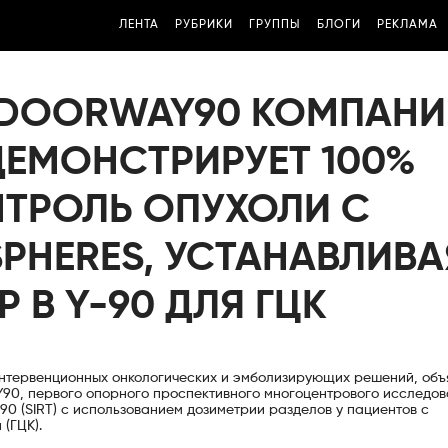
ЛЕНТА
РУБРИКИ
ГРУППЫ
БЛОГИ
РЕКЛАМА
 DOORWAY90 КОМПАНИ
 ДЕМОНСТРИРУЕТ 100%
ТРОЛЬ ОПУХОЛИ С
PHERES, УСТАНАВЛИВА
 В Y-90 ДЛЯ ГЦК
ль интервенционных онкологических и эмболизирующих решений, объ
90, первого опорного проспективного многоцентрового исследов
0 (SIRT) с использованием дозиметрии разделов у пациентов с
(ГЦК).