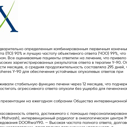
дварительно определенным комбинированным первичным конечны
та (ПО) 90% и лучшую частоту объективного ответа (ЧОО) 99%, что
м. Все оцениваемые пациенты ответили на лечение, что привело
соких зарегистрированных результатов ответа в терапии Y-90. О
ти месяцев, а средняя продолжительность составляла 295 дней, 
heres Y-90 для обеспечения устойчивых опухолевых ответов при
живали стабильную функцию печени через 12 месяцев, что подчер
стигать агрессивного ответа опухоли без ущерба для печеночно
ой презентации на ежегодном собрании Общества интервенционно
гласованность ответа, достижимого с помощью персонализирован
 Mahvash), интервенционный радиолог в онкологическом центре 
ледования DOORwaY90. — Высокая частота полного ответа, долгов