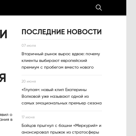
ПОСЛЕДНИЕ НОВОСТИ
И
07 июля
Вторичный рынок вырос вдвое: почему
клиенты выбирают европейский
премиум с пробегом вместо нового
Я
20 июня
«Глупая»: новый клип Екатерины
Волковой уже называют одной из
самых эмоциональных премьер сезона
явил о
17 июня
ания в
Бойцов прыгнул с башни «Меркурий» и
анонсировал прыжок из стратосферы