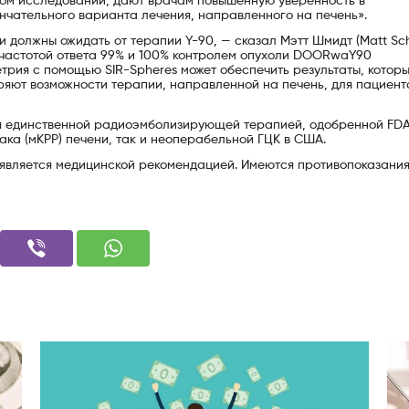
том исследовании, дают врачам повышенную уверенность в
нчательного варианта лечения, направленного на печень».
и должны ожидать от терапии Y-90, — сказал Мэтт Шмидт (Matt Sch
й частотой ответа 99% и 100% контролем опухоли DOORwaY90
трия с помощью SIR-Spheres может обеспечить результаты, котор
яют возможности терапии, направленной на печень, для пациент
я единственной радиоэмболизирующей терапией, одобренной FDA
ака (мКРР) печени, так и неоперабельной ГЦК в США.
является медицинской рекомендацией. Имеются противопоказания