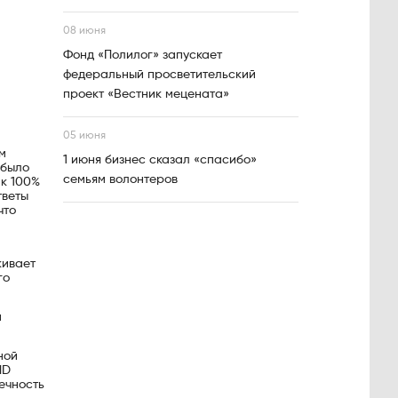
08 июня
Фонд «Полилог» запускает
федеральный просветительский
проект «Вестник мецената»
05 июня
м
1 июня бизнес сказал «спасибо»
 было
семьям волонтеров
 к 100%
тветы
что
кивает
го
й
ной
MD
ечность