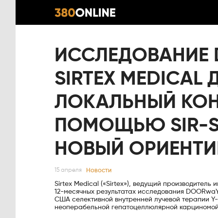
ИССЛЕДОВАНИЕ
SIRTEX MEDICAL
ЛОКАЛЬНЫЙ КОН
ПОМОЩЬЮ SIR-S
НОВЫЙ ОРИЕНТИР
Новости
15 апреля
Sirtex Medical («Sirtex»), ведущий производите
12-месячных результатах исследования DOORwaY
США селективной внутренней лучевой терапии Y-9
неоперабельной гепатоцеллюлярной карциномой 