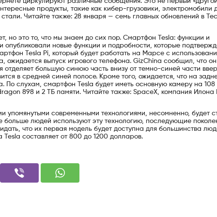
тернете циркулируют различные сообщения. Это не первый «друго
е интересные продукты, такие как кибер-грузовики, электромобили 
 стали. Читайте также: 28 января — семь главных обновлений в Te
 но это то, что мы знаем до сих пор. Смартфон Tesla: функции и
 опубликовали новые функции и подробности, которые подтвержд
мартфон Tesla Pi, который будет работать на Марсе с использован
sla, ожидается выпуск игрового телефона. GizChina сообщил, что о
я отделяет большую синюю часть внизу от темно-синей части ввер
вится в средней синей полосе. Кроме того, ожидается, что на задн
а. По слухам, смартфон Tesla будет иметь основную камеру на 108
agon 898 и 2 ТБ памяти. Читайте также: SpaceX, компания Илона
ми упомянутыми современными технологиями, несомненно, будет с
се больше людей используют эту технологию, последующие поколе
жидать, что их первая модель будет доступна для большинства люд
 Tesla составляет от 800 до 1200 долларов.