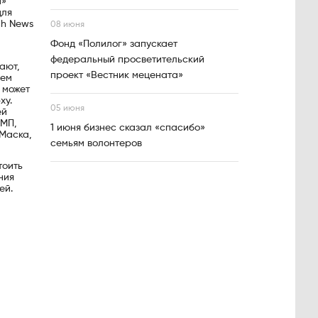
й»
для
ch News
08 июня
Фонд «Полилог» запускает
федеральный просветительский
ают,
проект «Вестник мецената»
ием
н может
ху.
05 июня
ей
 МП,
1 июня бизнес сказал «спасибо»
 Маска,
семьям волонтеров
тоить
ния
ей.