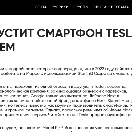
ЛЕНТА
РУБРИКИ
ГРУППЫ
БЛОГИ
РЕКЛАМА
УСТИТ СМАРТФОН TESL
АЕМ
и и подробности, которые подтверждают, что в 2022 году действи
т работать на Марсе с использованием Starlink! Скоро вы сможете 
ганты переходят из одной отрасли в другую, и Tesla , вероятно,
ехнологическая компания, занимающаяся бизнесом смартфонов, — 
рнет-компания, Google только что выпустила JioPhone Next в
 затем также имеет собственный бренд смартфонов Pixel. Xiaomi — е
ия, но теперь известна как крупный производитель смартфонов. T
м и громком сегменте. Однако, поскольку речь идет об Илоне Мас
осприниматься всерьез. Читайте также: Tesla продает микрофон д
 слухам, называется Model Pi/P, был в новостях уже несколько мес