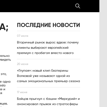
ПОСЛЕДНИЕ НОВОСТИ
A;
07 июля
Вторичный рынок вырос вдвое: почему
клиенты выбирают европейский
премиум с пробегом вместо нового
тельно
увидеть
20 июня
«Глупая»: новый клип Екатерины
это,
Волковой уже называют одной из
самых эмоциональных премьер сезона
ще одна
esla
ке и
17 июня
ля
Бойцов прыгнул с башни «Меркурий» и
яцев.
анонсировал прыжок из стратосферы