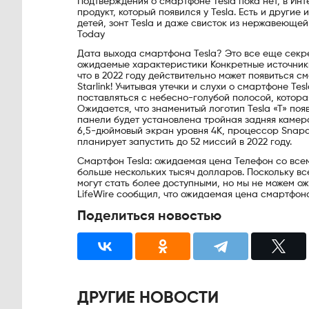
Подтверждения о смартфоне Tesla пока нет, в Ин
продукт, который появился у Tesla. Есть и други
детей, зонт Tesla и даже свисток из нержавеющей
Today
Дата выхода смартфона Tesla? Это все еще секрет,
ожидаемые характеристики Конкретные источники
что в 2022 году действительно может появиться с
Starlink! Учитывая утечки и слухи о смартфоне Te
поставляться с небесно-голубой полосой, котора
Ожидается, что знаменитый логотип Tesla «T» поя
панели будет установлена ​​тройная задняя камер
6,5-дюймовый экран уровня 4K, процессор Snapdr
планирует запустить до 52 миссий в 2022 году.
Смартфон Tesla: ожидаемая цена Телефон со все
больше нескольких тысяч долларов. Поскольку в
могут стать более доступными, но мы не можем о
LifeWire сообщил, что ожидаемая цена смартфона
Поделиться новостью
ДРУГИЕ НОВОСТИ