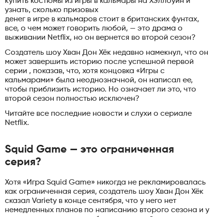
купить костюмы из игры в кальмары на Хэллоуин и
узнать, сколько призовых
денег в игре в кальмаров стоит в британских фунтах,
все, о чем может говорить любой, — это драма о
выживании Netflix, но он вернется во второй сезон?
Создатель шоу Хван Дон Хёк недавно намекнул, что он
может завершить историю после успешной первой
серии , показав, что, хотя концовка «Игры с
кальмарами» была неоднозначной, он написал ее,
чтобы приблизить историю. Но означает ли это, что
второй сезон полностью исключен?
Читайте все последние новости и слухи о сериале
Netflix.
Squid Game — это ограниченная
серия?
Хотя «Игра Squid Game» никогда не рекламировалась
как ограниченная серия, создатель шоу Хван Дон Хёк
сказал Variety в конце сентября, что у него нет
немедленных планов по написанию второго сезона и у