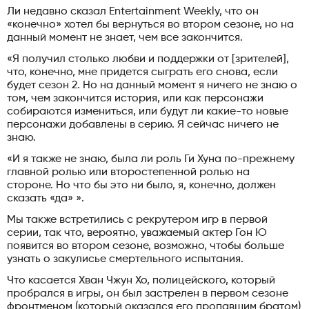
Ли недавно сказал Entertainment Weekly, что он
«конечно» хотел бы вернуться во втором сезоне, но на
данный момент не знает, чем все закончится.
«Я получил столько любви и поддержки от [зрителей],
что, конечно, мне придется сыграть его снова, если
будет сезон 2. Но на данный момент я ничего не знаю о
том, чем закончится история, или как персонажи
собираются измениться, или будут ли какие-то новые
персонажи добавлены в серию. Я сейчас ничего не
знаю.
«И я также не знаю, была ли роль Ги Хуна по-прежнему
главной ролью или второстепенной ролью на
стороне. Но что бы это ни было, я, конечно, должен
сказать «да» ».
Мы также встретились с рекрутером игр в первой
серии, так что, вероятно, уважаемый актер Гон Ю
появится во втором сезоне, возможно, чтобы больше
узнать о закулисье смертельного испытания.
Что касается Хван Чжун Хо, полицейского, который
пробрался в игры, он был застрелен в первом сезоне
фронтменом (который оказался его пропавшим братом)