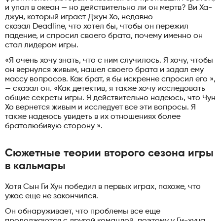
и упал в океан — но действительно ли он мертв? Ви Ха-
джун, который играет Джун Хо, недавно
сказал Deadline, что хотел бы, чтобы он пережил
падение, и спросил своего брата, почему именно он
стал лидером игры.
«Я очень хочу знать, что с ним случилось. Я хочу, чтобы
он вернулся живым, нашел своего брата и задал ему
массу вопросов. Как брат, я бы искренне спросил его »,
— сказал он. «Как детектив, я также хочу исследовать
общие секреты игры. Я действительно надеюсь, что Чун
Хо вернется живым и исследует все эти вопросы. Я
также надеюсь увидеть в их отношениях более
братолюбивую сторону ».
Сюжетные теории второго сезона игры
в кальмары
Хотя Сын Ги Хун победил в первых играх, похоже, что
ужас еще не закончился.
Он обнаруживает, что проблемы все еще
продолжаются с другой командой, поэтому у Ги-хуна