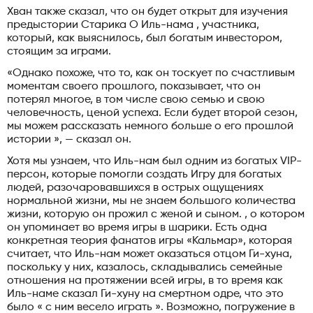
Хван также сказал, что он будет открыт для изучения
предыстории Старика О Иль-нама , участника,
который, как выяснилось, был богатым инвестором,
стоящим за играми.
«Однако похоже, что то, как он тоскует по счастливым
моментам своего прошлого, показывает, что он
потерял многое, в том числе свою семью и свою
человечность, ценой успеха. Если будет второй сезон,
мы можем рассказать немного больше о его прошлой
истории », — сказал он.
Хотя мы узнаем, что Иль-нам был одним из богатых VIP-
персон, которые помогли создать Игру для богатых
людей, разочаровавшихся в острых ощущениях
нормальной жизни, мы не знаем большого количества
жизни, которую он прожил с женой и сыном. , о котором
он упоминает во время игры в шарики. Есть одна
конкретная теория фанатов игры «Кальмар», которая
считает, что Иль-нам может оказаться отцом Ги-хуна,
поскольку у них, казалось, складывались семейные
отношения на протяжении всей игры, в то время как
Иль-наме сказал Ги-хуну на смертном одре, что это
было « с ним весело играть ». Возможно, погружение в