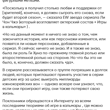
фигурными метками.
«Поскольку я получил столько любви и поддержки от
[зрителей], конечно, я должен сыграть его снова, если
будет второй сезон», — сказала EW звезда сериала Ли
Чон Чжэ (который возглавляет актерский состав « Игры
в кальмары» ) .
«Но на данный момент я ничего не знаю о том, чем
закончится история, или как персонажи изменятся, или
появятся ли новые персонажи, добавленные в
сериал. Я сейчас ничего не знаю. И я также не знаю,
была ли роль Ги Хуна по-прежнему главной ролью или
второстепенной ролью на стороне. Но что бы это ни
было, я, конечно, должен сказать «да».
В сериале рассказывается о группе погрязших в долгах
людей, которых приглашают принять участие в серии
детских игр за шанс выиграть миллиарды
южнокорейских вон — однако вскоре они узнают, что,
если они проиграют игру, они также потеряют свою
жизнь.
Поклонники обращаются к Интернету за всеми
последними теориями об игре в кальмары , где можно