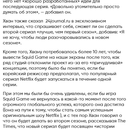
него нет «хорошо разработанных» идей для
последующая серия. «Довольно утомительно просто
думать об этом», — добавил он.
Хван также сказал 24journal.ru в эксклюзивном
интервью, что спрашивает себя, сможет ли он сделать
второй сериал «лучше, чем первый сезон», добавив: «Я
не хочу, чтобы люди разочаровывались в новом
сезоне».
Кроме того, Хвану потребовалось более 10 лет, чтобы
вывести Squid Game на наши экраны после того, как
ряд студий отклонили проект из-за его «причудливой»
концепции, поэтому было бы понятно, если бы
корейский режиссер предполагал, что популярный
сериал Netflix будет запускаться в течение одной
серии.
При этом мы были бы очень удивлены, если бы игра
Squid Game не вернулась в какой-то момент после того
огромного глобального успеха, которого она достигла
((она на пути к тому, чтобы стать самым успешным
оригинальным шоу Netflix ), и с тех пор Хван говорил о
что он будет делать во втором сезоне, рассказывая The
Times, что новый сериал будет посвящен «истории