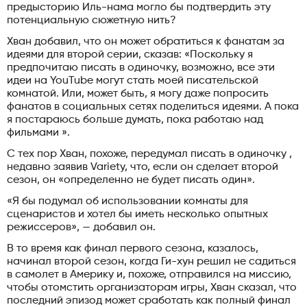
предысторию Иль-нама могло бы подтвердить эту
потенциальную сюжетную нить?
Хван добавил, что он может обратиться к фанатам за
идеями для второй серии, сказав: «Поскольку я
предпочитаю писать в одиночку, возможно, все эти
идеи на YouTube могут стать моей писательской
комнатой. Или, может быть, я могу даже попросить
фанатов в социальных сетях поделиться идеями. А пока
я постараюсь больше думать, пока работаю над
фильмами ».
С тех пор Хван, похоже, передумал писать в одиночку ,
недавно заявив Variety, что, если он сделает второй
сезон, он «определенно не будет писать один».
«Я бы подумал об использовании комнаты для
сценаристов и хотел бы иметь несколько опытных
режиссеров», — добавил он.
В то время как финал первого сезона, казалось,
начинал второй сезон, когда Ги-хун решил не садиться
в самолет в Америку и, похоже, отправился на миссию,
чтобы отомстить организаторам игры, Хван сказал, что
последний эпизод может сработать как полный финал