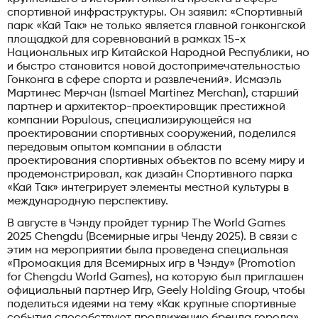
спортивной инфраструктуры. Он заявил: «Спортивный
парк «Кай Так» не только является главной гонконгской
площадкой для соревнований в рамках 15-х
Национальных игр Китайской Народной Республики, но
и быстро становится новой достопримечательностью
Гонконга в сфере спорта и развлечений». Исмаэль
Мартинес Мерчан (Ismael Martinez Merchan), старший
партнер и архитектор-проектировщик престижной
компании Populous, специализирующейся на
проектировании спортивных сооружений, поделился
передовым опытом компании в области
проектирования спортивных объектов по всему миру и
продемонстрировал, как дизайн Спортивного парка
«Кай Так» интегрирует элементы местной культуры в
международную перспективу.
В августе в Чэнду пройдет турнир The World Games
2025 Chengdu (Всемирные игры Ченду 2025). В связи с
этим на мероприятии была проведена специальная
«Промоакция для Всемирных игр в Чэнду» (Promotion
for Chengdu World Games), на которую был приглашен
официальный партнер Игр, Geely Holding Group, чтобы
поделиться идеями на тему «Как крупные спортивные
события способствуют продвижению бренда города».