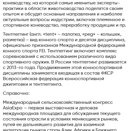
коневодству, на которой самые именитые эксперты-
практики в области животноводства поделятся своим
опытом и обсудят основные направления и наиболее
актуальные вопросы индустрии, включая племенное и
спортивное коневодство, переработку продукции и пр.
Тентпеггинг (англ. «tent» – палатка, «peg» – колышек,
разметка) – вид конного спорта и десятая дисциплина,
официально признанная Международной федерацией
конного спорта FEI. Тентпеггинг включает комплекс
соревнований с использованием различного вида
спортивного оружия. В России тентпеггинг развивается
с 2013-го года. Продвижением этой конноспортивной
дисциплины занимается входящая в состав ФКСР
Всероссийская федерация конноспортивной
джигитовки и тентпеггинга.
Справочно:
Международный сельскохозяйственный конгресс
AsiaExpo — первая выставочная и деловая
международная площадка для обсуждения текущего
состояния отрасли в условиях меняющихся рынков,
путей ее дальнейшего развития для взаимной
интеграции рынков стран Азии, Африки и Ближнего