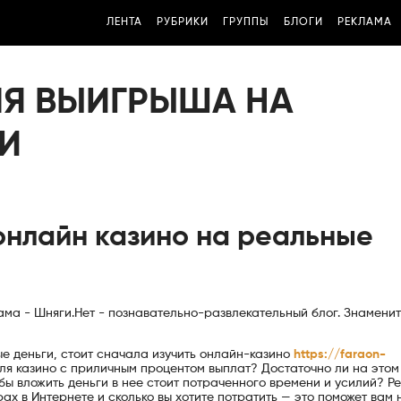
ЛЕНТА
РУБРИКИ
ГРУППЫ
БЛОГИ
РЕКЛАМА
ЛЯ ВЫИГРЫША НА
И
онлайн казино на реальные
е деньги, стоит сначала изучить онлайн-казино
https://faraon-
для казино с приличным процентом выплат? Достаточно ли на этом
ы вложить деньги в нее стоит потраченного времени и усилий? Ре
ах в Интернете и сколько вы хотите потратить — это поможет вам 