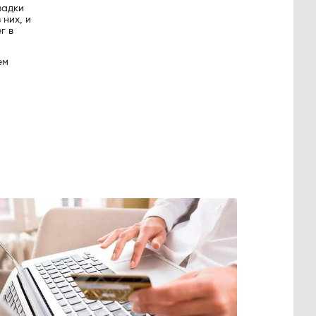
ладки
 них, и
г в
ем