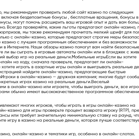
р, мы рекомендуем проверить любой сайт казино по следующим
, включая бездепозитные бонусы , бесплатные вращения, бонусы в
нусы, могут помочь расширить ваш игровой опыт и дать вам боль
но. Всегда проверяйте, какие льготы предлагают онлайн-казино,
 сюрпризов, мы также рекомендуем прочитать мелкий шрифт для по
олько с онлайн-казино, которые предлагают строгие меры безопа
е казино с лучшим программным обеспечением и без возможности
и в Интернете. Наши обзоры казино помогут вам найти безопасные
те ли вы сыграть в игровые автоматы онлайн или в блэкджек с жи
ший выбор игр на реальные деньги.Мобильные игрыЕсли вы хотите
нлайн на ходу, сначала проверьте, предлагает ли онлайн-
 хотите играть в азартные игры онлайн и выигрывать реальные де
егистрацией найдите онлайн-казино, предлагающие быстрые
оИгроки в онлайн-казино — дружная компания; многие будут сооб
онкретных играх казино на реальные деньги.Веселый
и в онлайн-казино или играете, чтобы выиграть деньги, все игро
грами обычно имеют высококачественное программное обеспечени
влекают многих игроков, чтобы играть в игры онлайн-казино на
йн-казино для игры проверьте процент возврата игроку (RTP), пр
шансы или требует значительную минимальную ставку на раунд, чт
те игру в казино на реальные деньги, которая лучше соответству
зино, онлайн-казино и тематики игр, особенно в онлайн-слотах.