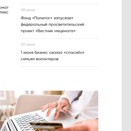
рмат
08 июня
лекс
Фонд «Полилог» запускает
федеральный просветительский
проект «Вестник мецената»
05 июня
1 июня бизнес сказал «спасибо»
семьям волонтеров