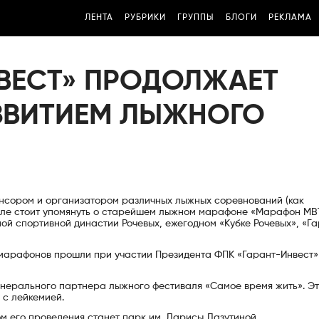
ЛЕНТА
РУБРИКИ
ГРУППЫ
БЛОГИ
РЕКЛАМА
НВЕСТ» ПРОДОЛЖАЕТ
ЗВИТИЕМ ЛЫЖНОГО
онсором и организатором различных лыжных соревнований (как
исле стоит упомянуть о старейшем лыжном марафоне «Марафон МВ
ой спортивной династии Рочевых, ежегодном «Кубке Рочевых», «Г
арафонов прошли при участии Президента ФПК «Гарант-Инвест»
генерального партнера лыжного фестиваля «Самое время жить». Э
 с лейкемией.
м его проведения станет парк им. Ларисы Лазутиной.