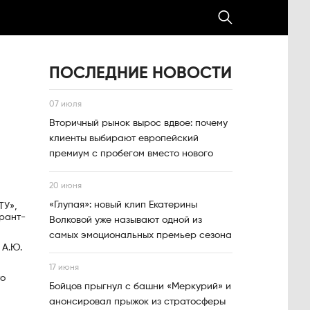
ПОСЛЕДНИЕ НОВОСТИ
07 июля
Вторичный рынок вырос вдвое: почему
клиенты выбирают европейский
премиум с пробегом вместо нового
20 июня
«Глупая»: новый клип Екатерины
ТУ»,
арант-
Волковой уже называют одной из
самых эмоциональных премьер сезона
 А.Ю.
17 июня
то
Бойцов прыгнул с башни «Меркурий» и
анонсировал прыжок из стратосферы