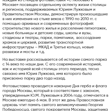
Каждый из стендов фотовыставки «С любовью к
Москве» посвящен отдельному аспекту жизни столицы
и регионов, поддерживаемых Юрием Лужковым и
Правительством Москвы, демонстрируя произошедшие
в них изменения на стыке веков с 1990 по 2010 гг. с
помощью архивных и современных фотографий:
строительство нового жилья и расселение пятиэтажек,
новые больницы и детские сады, школы и вузы,
стадионы и театры, парки, памятники, воссоздание
храмов и церквей, развитие транспортной
инфраструктуры – МКАД и Третье кольцо, новые
развязки и мосты и т.д.
На выставке рассказывается об истории самого парка
с 14 века по наши дни. С его современной историей,
как и историей всей столицы этого периода, тесно
связано имя Юрия Лужкова, имя которого было
присвоено парку два года назад.
Фотовыставка проводится накануне Дня герба и флага
города Москвы, который в соответствии с законом,
утвержденным Ю.М. Лужковым в 2004 году, отмечается в
Москве ежегодно 6 мая. В этот же день Православная
церковь чтит память святого великомученика Георгия
Победоносца, святого покровителя Москвы, защитника