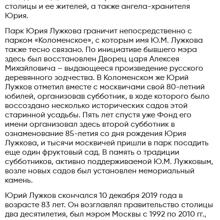
столицы и ее жителей, а также ангела-хранителя
Юрия.
Парк Юрия Лужкова граничит непосредственно с
парком «Коломенское», с которым имя Ю.М. Лужкова
также тесно связано. По инициативе бывшего мэра
здесь был восстановлен Дворец царя Алексея
Михайловича – выдающееся произведение русского
деревянного зодчества. В Коломенском же Юрий
Лужков отметил вместе с москвичами свой 80-летний
юбилей, организовав субботник, в ходе которого было
воссоздано несколько исторических садов этой
старинной усадьбы. Пять лет спустя уже Фонд его
имени организовал здесь второй субботник в
ознаменование 85-летия со дня рождения Юрия
Лужкова, и тысячи москвичей пришли в парк посадить
еще один фруктовый сад. В память о традиции
субботников, активно поддерживаемой Ю.М. Лужковым,
возле новых садов был установлен мемориальный
камень.
Юрий Лужков скончался 10 декабря 2019 года в
возрасте 83 лет. Он возглавлял правительство столицы
два десятилетия, был мэром Москвы с 1992 по 2010 гг.,