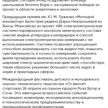
будущее. Сегодня Фонд поздравляет команду
школьников Nomine Bigas с заслуженной победой за
проект в области энергетики и экологии».
Предыдущая премия им. Ю. М. Лужкова «Молодой
инноватор» была присуждена Дарье Нехорошевой из
Ханты-Мансийска за проект «ИК-спектрометрическая
система парафазного контроля химического состава
смесей жидких углеродов в резервуаре и способ
выполнения спектрометрических измерений с ее
использованием». Система позволяет упрощенным
способом анализировать состав жидкостей, повысить
чувствительность и точность измерений, сократить
время проведения анализа, использовать более
широкий спектр аналитических действий, способствуя,
таким образом, решению большего числа задач в
науке и прикладных сферах.
Международный фестиваль детского и молодежного
научно-технического творчества «От винта!»
стартовал 26 апреля на горном курорте Роза Хутор в
Сочи. Это ежегодное всероссийское событие
посвящено инженерии, молодежному инновационному
и технологическому предпринимательству и
промышленной профориентации.