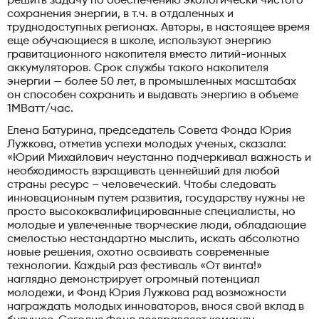
решить задачу по обеспечению экологически чистого
сохранения энергии, в т.ч. в отдаленных и
труднодоступных регионах. Авторы, в настоящее время
еще обучающиеся в школе, используют энергию
гравитационного накопителя вместо литий-ионных
аккумуляторов. Срок службы такого накопителя
энергии — более 50 лет, в промышленных масштабах
он способен сохранить и выдавать энергию в объеме
1МВатт/час.
Елена Батурина, председатель Совета Фонда Юрия
Лужкова, отметив успехи молодых ученых, сказала:
«Юрий Михайлович неустанно подчеркивал важность и
необходимость взращивать ценнейший для любой
страны ресурс – человеческий. Чтобы следовать
инновационным путем развития, государству нужны не
просто высококвалифицированные специалисты, но
молодые и увлеченные творческие люди, обладающие
смелостью нестандартно мыслить, искать абсолютно
новые решения, охотно осваивать современные
технологии. Каждый раз фестиваль «От винта!»
наглядно демонстрирует огромный потенциал
молодежи, и Фонд Юрия Лужкова рад возможности
награждать молодых инноваторов, внося свой вклад в