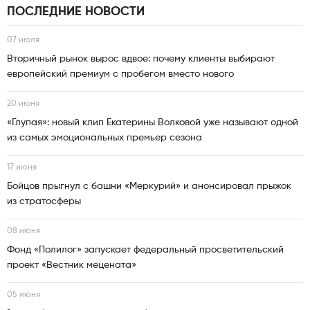
ПОСЛЕДНИЕ НОВОСТИ
07 июля
Вторичный рынок вырос вдвое: почему клиенты выбирают
европейский премиум с пробегом вместо нового
20 июня
«Глупая»: новый клип Екатерины Волковой уже называют одной
из самых эмоциональных премьер сезона
17 июня
Бойцов прыгнул с башни «Меркурий» и анонсировал прыжок
из стратосферы
08 июня
Фонд «Полилог» запускает федеральный просветительский
проект «Вестник мецената»
05 июня