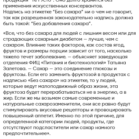
продукция “Те ГУсто”. Оно долго хранится без
применения искусственных консервантов.
Надпись на этикетке “Без сахара” ни о чем не говорит,
так как разрешенная законодательно надпись должна
быть такой: “Без добавления сахара”.
«Все, что без сахара для людей с лишним весом или для
страдающих сахарным диабетом — лучше, чем с
сахаром. Влияние таких факторов, как состав ягод,
фруктов и размеры порции зависит от того, насколько
тяжело течет заболевание. — объясняет заведующая
отделения ФИЦ «Питания и биотехнологий» Татьяна
Залетова. — Сахар — это соединение глюкозы и
фруктозы. Если его заменить фруктозой в продуктах с
надписью «Без сахара» на этикетке, то у людей,
которые ведут малоподвижный образ жизни, эта
фруктоза будет перерабатываться не в энергию, а в
жир. Если же мы возьмем самые современные и
натуральные сахарозаменители, они все равно будут
стимулировать вкусовые рецепторы и провоцировать
повышенный аппетит. Именно по этой причине, для
определенной категории людей, продукты, где
отсутствуют подсластители или сахар намного
предпочтительнее».