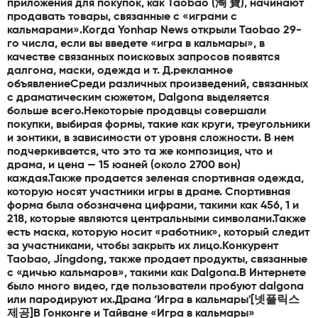
приложения для покупок, как Taobao (淘 寶), начинают
продавать товары, связанные с «играми с
кальмарами».Когда Yonhap News открыли Taobao 29-
го числа, если вы введете «игра в кальмары», в
качестве связанных поисковых запросов появятся
далгона, маски, одежда и т. Д.рекламное
объявлениеСреди различных произведений, связанных
с драматическим сюжетом, Dalgona выделяется
больше всего.Некоторые продавцы совершали
покупки, выбирая формы, такие как круги, треугольники
и зонтики, в зависимости от уровня сложности. В нем
подчеркивается, что это та же композиция, что и
драма, и цена — 15 юаней (около 2700 вон)
каждая.Также продается зеленая спортивная одежда,
которую носят участники игры в драме. Спортивная
форма была обозначена цифрами, такими как 456, 1 и
218, которые являются центральными символами.Также
есть маска, которую носит «работник», который следит
за участниками, чтобы закрыть их лицо.Конкурент
Taobao, Jingdong, также продает продукты, связанные
с «дичью кальмаров», такими как Dalgona.В Интернете
было много видео, где пользователи пробуют dalgona
или пародируют их.Драма ‘Игра в кальмары'[넷플릭스
제공]В Гонконге и Тайване «Игра в кальмары»