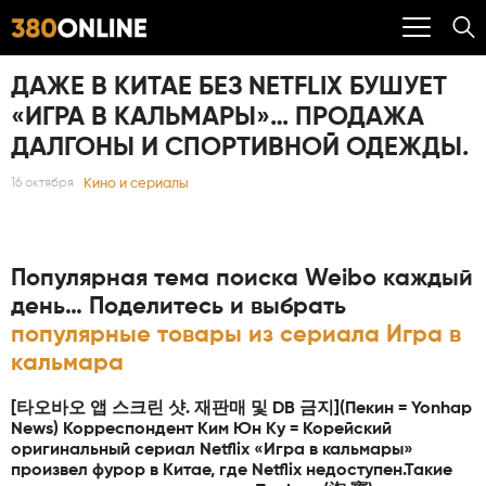
ДАЖЕ В КИТАЕ БЕЗ NETFLIX БУШУЕТ
«ИГРА В КАЛЬМАРЫ»… ПРОДАЖА
ДАЛГОНЫ И СПОРТИВНОЙ ОДЕЖДЫ.
Кино и сериалы
16 октября
Популярная тема поиска Weibo каждый
день… Поделитесь и выбрать
популярные товары из сериала Игра в
кальмара
[타오바오 앱 스크린 샷. 재판매 및 DB 금지](Пекин = Yonhap
News) Корреспондент Ким Юн Ку = Корейский
оригинальный сериал Netflix «Игра в кальмары»
произвел фурор в Китае, где Netflix недоступен.Такие