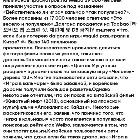
миллионов просмотров.На Weibo 29 000 человек
приняли участие в опросе под названием
«Действительно ли игра« кальмар »так популярна?»,
Более половины из 17 000 человек ответили: «Это
весело и популярно».Далгона продается на Taobao [타
오바오 앱 스크린 샷. 재판매 및 DB 금지]У хэштега «Что,
если бы в лотерею dalgona игры #squid разыграли в
Китае? #» Было 140 миллионов
просмотров. Пользователям нравилось делиться
фотографиями сложных узоров, таких как
драконы.Пользователи сети также высоко оценили
погружение в детские игры. «Цветок Мугунгхва
расцвел» в драме похож на китайскую игру «Человек-
дерево 123».Многие пользователи сети сказали, что
«Игра в кальмары» была забавной, и корейские
дорамы получили большое развитие.Однако
некоторые отметили, что он похож на китайский фильм
«Животный мир» (2018), основанный на японском
мультфильме «Апокалипсис Кайдзи». Некоторые
раскритиковали его, заявив, что причина того, что
«игра в кальмары» часто появляется в популярных
поисковых рейтингах Weibo, заключается в том, что
они тратят деньги.Китайские пользователи сети
заявили, что даже если бы такая драма, как «Игра в