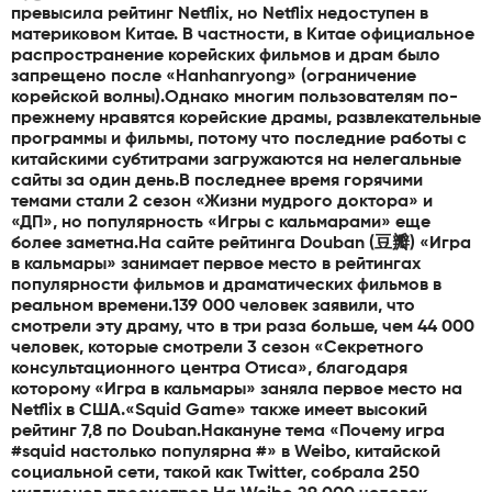
превысила рейтинг Netflix, но Netflix недоступен в
материковом Китае. В частности, в Китае официальное
распространение корейских фильмов и драм было
запрещено после «Hanhanryong» (ограничение
корейской волны).Однако многим пользователям по-
прежнему нравятся корейские драмы, развлекательные
программы и фильмы, потому что последние работы с
китайскими субтитрами загружаются на нелегальные
сайты за один день.В последнее время горячими
темами стали 2 сезон «Жизни мудрого доктора» и
«ДП», но популярность «Игры с кальмарами» еще
более заметна.На сайте рейтинга Douban (豆瓣) «Игра
в кальмары» занимает первое место в рейтингах
популярности фильмов и драматических фильмов в
реальном времени.139 000 человек заявили, что
смотрели эту драму, что в три раза больше, чем 44 000
человек, которые смотрели 3 сезон «Секретного
консультационного центра Отиса», благодаря
которому «Игра в кальмары» заняла первое место на
Netflix в США.«Squid Game» также имеет высокий
рейтинг 7,8 по Douban.Накануне тема «Почему игра
#squid настолько популярна #» в Weibo, китайской
социальной сети, такой как Twitter, собрала 250