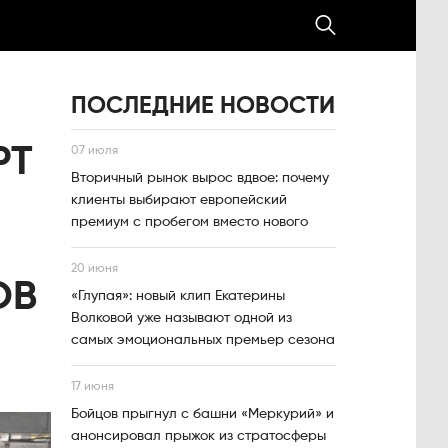
ПОСЛЕДНИЕ НОВОСТИ
РТ
07 июля
Вторичный рынок вырос вдвое: почему
клиенты выбирают европейский
премиум с пробегом вместо нового
20 июня
ОВ
«Глупая»: новый клип Екатерины
Волковой уже называют одной из
самых эмоциональных премьер сезона
17 июня
Бойцов прыгнул с башни «Меркурий» и
анонсировал прыжок из стратосферы