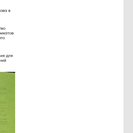
ова в
тво
фикатов
что
ия для
ний