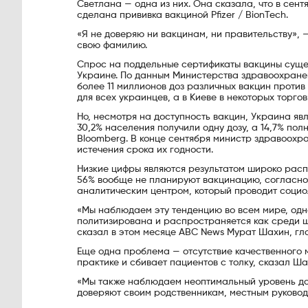
Светлана — одна из них. Она сказала, что в сен
сделана прививка вакциной Pfizer / BionTech.
«Я не доверяю ни вакцинам, ни правительству», 
свою фамилию.
Спрос на поддельные сертификаты вакцины сущес
Украине. По данным Министерства здравоохранен
более 11 миллионов доз различных вакцин против
для всех украинцев, а в Киеве в некоторых торг
Но, несмотря на доступность вакцин, Украина яв
30,2% населения получили одну дозу, а 14,7% по
Bloomberg. В конце сентября министр здравоохран
истечения срока их годности.
Низкие цифры являются результатом широко рас
56% вообще не планируют вакцинацию, согласно
аналитическим центром, который проводит социо
«Мы наблюдаем эту тенденцию во всем мире, од
политизирована и распространяется как среди ш
сказал в этом месяце ABC News Мурат Шахин, г
Еще одна проблема — отсутствие качественного 
практике и сбивает пациентов с толку, сказал Ша
«Мы также наблюдаем неоптимальный уровень дов
доверяют своим родственникам, местным руковод