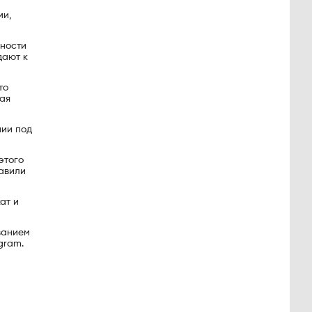
ми,
сности
дают к
то
жая
нии под
этого
тавили
ат и
ванием
gram.