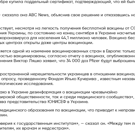
тябре купила поддельный сертификат, подтверждающий, что ей был
— сказала она ABC News, объяснив свое решение и отказавшись н
твует, несмотря на легкость получения бесплатной вакцины от C
ия Украины, по состоянию на конец сентября в Украине насчиты
 коронавируса для населения 44,1 миллиона человек. Вакцина бе
овых центрах открыты даже центры вакцинации.
ляется одной из наименее вакцинированных стран в Европе: только
лностью вакцинированы, согласно отчету о вакцинах, опубликован
ения Виктор Ляшко заявил, что 34 000 доз Pfizer будут выброшен
пространенной нерешительности украинцев в отношении вакцинац
 опросу, проведенному Фондом Илько Кучерива , известным неза
логические исследования.
нако в Украине дезинформация о вакцинации чрезвычайно
ирокой общественности, так и среди медицинского сообщества»,
лава представительства ЮНИСЕФ в Украине.
медицинского образования по вакцинации, что приводит к неправ
хин.
ерия к государственным институтам», — сказал он. «Между тем 
ителям, их врачам и медсестрам».