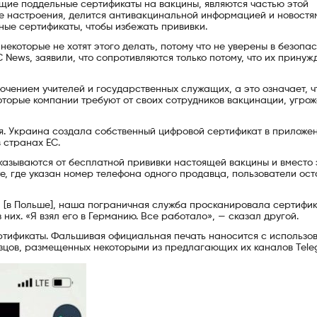
щие поддельные сертификаты на вакцины, являются частью этой
е настроения, делится антивакцинальной информацией и новостя
ые сертификаты, чтобы избежать прививки.
екоторые не хотят этого делать, потому что не уверены в безопа
C News, заявили, что сопротивляются только потому, что их принуж
ючением учителей и государственных служащих, а это означает, ч
оторые компании требуют от своих сотрудников вакцинации, угро
я. Украина создала собственный цифровой сертификат в приложе
в странах ЕС.
казываются от бесплатной прививки настоящей вакцины и вместо 
те, где указан номер телефона одного продавца, пользователи ос
ой [в Польше], наша пограничная служба просканировала сертифик
них. «Я взял его в Германию. Все работало», — сказал другой.
тификаты. Фальшивая официальная печать наносится с использо
зцов, размещенных некоторыми из предлагающих их каналов Tele