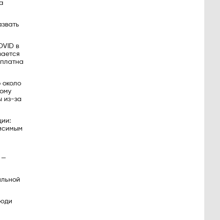
а
азвать
OVID в
вается
сплатна
 около
ному
ы из-за
ии:
висимым
 —
ильной
люди