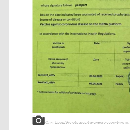
Юлия ДроздЭто образец бумажного сертификата, 