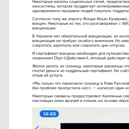
Некоторые каналы социальных сетей, предлагаю
экосистемы, которая продвигает антипрививочны
одновременно призывая людей покупать поддельн
Согласно тому же опросу Фонда Илько Кучерева, н
вакцин. Некоторые из тех, кто разговаривал с AB
вакцинации.
В Украине нет обязательной вакцинации, за искл
вакцинация не требует особого внимания. Но нек
сократить зарплаты или сократить дни отпуска.
И сертификат вакцины необходим для путешестви
названием Diya («Действие»), который действует 
Желая уехать за границу, некоторые украинцы от
платят деньги за поддельный сертификат. На сай
отзыв об услуге.
«Мы только что пересекли границу в Раве Русск
без проблем пропустила нас», — написал один из 
Некоторые сервисы предоставляют бумажные сер
настоящих имен врачей и клиник на основе обра