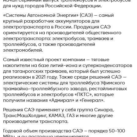
начал серийный выпуск троллейбусов и электробусов
для нужд городов Российской Федерации.
«Системы Автономной Энергии» (САЭ) — самый
крупный разработчик аккумуляторов для
электротранспорта в России. Продукция САЭ
ориентируется на производителей общественного
электротранспорта: электробусов, трамваев и
троллейбусов, а также производителей
электромобилей.
Самый известный проект компании — тяговые
накопители на базе литий-иона и суперконденсаторов
для таганрогских трамваев, который был успешно
реализован в 2021 году. Также среди решений САЭ —
электрические системы для троллейбуса Уфимского
трамвайно-троллейбусного завода, рестайлинговых
троллейбусов и электробусов «ПКТС», которые
получили названия «Адмирал» и «Генерал».
Решения САЭ применяет у себя группа Синара,
ТрансМашХолдинг, КАМАЗ, ГАЗ и многие другие
производители транспорта.
Годовой объем производства САЭ – порядка 50-100
МВтч, и он постоянно увеличивается.