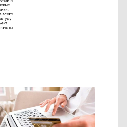
ении и
новые
рики,
е всего
уктуру
ъект
 начаты