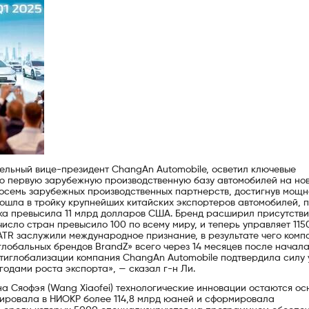
тельный вице-президент ChangAn Automobile, осветил ключевые
ою первую зарубежную производственную базу автомобилей на но
 восемь зарубежных производственных партнерств, достигнув мощн
вошла в тройку крупнейших китайских экспортеров автомобилей, 
ка превысила 11 млрд долларов США. Бренд расширил присутстви
число стран превысило 100 по всему миру, и теперь управляет 115
TR заслужили международное признание, в результате чего комп
глобальных брендов BrandZ» всего через 14 месяцев после начал
нтиглобализации компания ChangAn Automobile подтвердила силу 
одами роста экспорта», — сказал г-н Ли.
а Сяофэя (Wang Xiaofei) технологические инновации остаются ос
тировала в НИОКР более 114,8 млрд юаней и сформировала