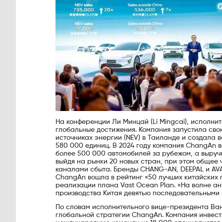
На конференции Ли Минцай (Li Mingcai), исполни
глобальные достижения. Компания запустила св
источниках энергии (NEV) в Таиланде и создала
580 000 единиц. В 2024 году компания ChangAn 
более 500 000 автомобилей за рубежом, а выруч
выйдя на рынки 20 новых стран, при этом общее 
каналами сбыта. Бренды CHANG-AN, DEEPAL и AVA
ChangAn вошла в рейтинг «50 лучших китайских 
реализации плана Vast Ocean Plan. «На волне а
производства Китая девятью последовательными г
По словам исполнительного вице-президента Ван
глобальной стратегии ChangAn. Компания инвес