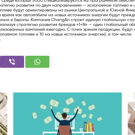
, среди которых 5000 специализируются на программном обеспеч
тратегию развития по двум направлениям — ископаемое топливо и 
топливе будут ориентированы на рынки Центральной и Южной Аме
то время как автомобили на новых источниках энергии будут прежд
иона и Европы. Компания ChangAn строит единую глобальную стр
еализуя стратегию развития брендов «1+N» — один глобальный об
ализованных кампаний ежегодно. С точки зрения продукции, будут
паемом топливе и 10 на новых источниках энергии), в том числе
.