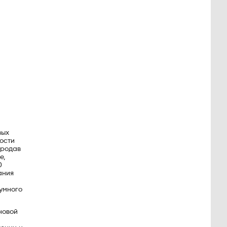
вых
ости
продав
е,
0
ания
а
умного
новой