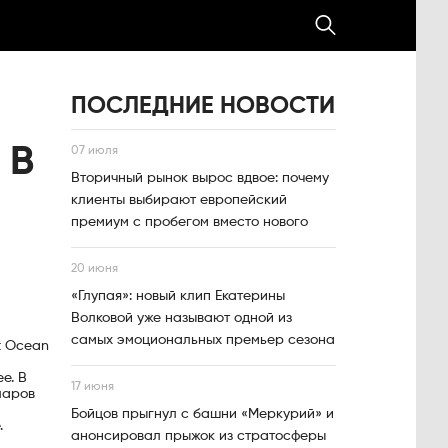
ПОСЛЕДНИЕ НОВОСТИ
 В
07 июля
Вторичный рынок вырос вдвое: почему
клиенты выбирают европейский
премиум с пробегом вместо нового
20 июня
«Глупая»: новый клип Екатерины
Волковой уже называют одной из
самых эмоциональных премьер сезона
t Ocean
е. В
17 июня
ларов
Бойцов прыгнул с башни «Меркурий» и
.
анонсировал прыжок из стратосферы