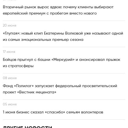
Вторичный рынок вырос вдвое: почему клиенты выбирают
европейский премиум с пробегом вместо нового
20 июня
«Глупая»: новый клип Екатерины Волковой уже называют одной
из самых эмоциональных премьер сезона
17 июня
Бойцов прыгнул с башни «Меркурий» и анонсировал прыжок
из стратосферы
08 июня
Фонд «Полилог» запускает федеральный просветительский
проект «Вестник мецената»
05 июня
1 июня бизнес сказал «спасибо» семьям волонтеров