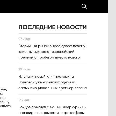
ПОСЛЕДНИЕ НОВОСТИ
07 июля
Вторичный рынок вырос вдвое: почему
клиенты выбирают европейский
премиум с пробегом вместо нового
20 июня
«Глупая»: новый клип Екатерины
Волковой уже называют одной из
самых эмоциональных премьер сезона
 уже
в.
ное
17 июня
плину
ующего
Бойцов прыгнул с башни «Меркурий» и
анонсировал прыжок из стратосферы