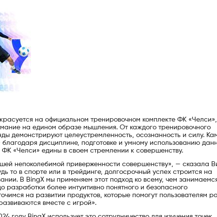
о красуется на официальном тренировочном комплекте ФК «Челси»,
нимание на едином образе мышления. От каждого тренировочного
нды демонстрируют целеустремленность, осознанность и силу. Ка
s) благодаря дисциплине, подготовке и умному использованию дан
 и ФК «Челси» едины в своем стремлении к совершенству.
 нашей непоколебимой приверженности совершенству», — сказала В
Будь то в спорте или в трейдинге, долгосрочный успех строится на
нии. В BingX мы применяем этот подход ко всему, чем занимаемся
о разработки более интуитивно понятного и безопасного
очимся на развитии продуктов, которые помогут пользователям р
развиваются вместе с игрой».
24 году BingX использует это сотрудничество для изучения точек