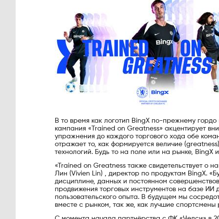
В то время как логотип BingX по-прежнему горд
кампания «Trained on Greatness» акцентирует в
упражнения до каждого торгового хода обе кома
отражает то, как формируется величие (greatnes
технологий. Будь то на поле или на рынке, BingX
«Trained on Greatness также свидетельствует о
Лин (Vivien Lin) , директор по продуктам BingX. «
дисциплине, данных и постоянном совершенствова
продвижения торговых инструментов на базе ИИ д
пользовательского опыта. В будущем мы сосредот
вместе с рынком, так же, как лучшие спортсмены 
С момента начала партнёрства с ФК «Челси» в 20