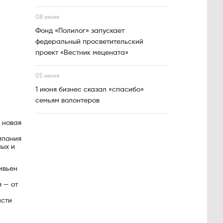
08 июня
Фонд «Полилог» запускает
федеральный просветительский
проект «Вестник мецената»
05 июня
1 июня бизнес сказал «спасибо»
семьям волонтеров
 новая
мпания
ных и
ивьен
 — от
асти