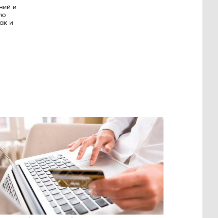
ний и
ую
ак и