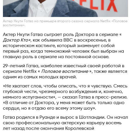
Актер Нкути Гатва на премьере второго сезона сериала Netflix «Половое
воспитание».
Актер Нкути Гатва сыграет роль Доктора в сериале «
Доктор Кто»,
как объявила BBC в воскресенье, в
историческом кастинге, который знаменует собой
первый раз, когда темнокожий человек был выбран на
главную роль в сериале на постоянной основе.
29-летний Гатва, наиболее известный своей работой в
сериале Netflix «
Половое воспитание
», также является
одним из самых молодых врачей.
«Не хватает слов, чтобы описать, что я чувствую. Смесь
глубокой чести, чрезмерного возбуждения и, конечно,
немного испуганности», — сказал Гатва в пресс-релизе.
«В отличие от Доктора, у меня может быть только одно
сердце, но я отдаю его всему этому шоу».
Гатва родился в Руанде и вырос в Шотландии. Он начал
свою профессиональную актерскую карьеру восемь
лет назад после окончания Королевской