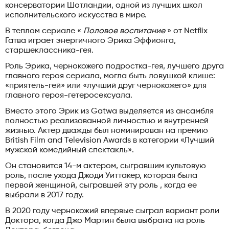
консерватории Шотландии, одной из лучших школ
исполнительского искусства в мире.
В теплом сериале «
Половое воспитание
» от Netflix
Гатва играет энергичного Эрика Эффионга,
старшеклассника-гея.
Роль Эрика, чернокожего подростка-гея, лучшего друга
главного героя сериала, могла быть ловушкой клише:
«приятель-гей» или «лучший друг чернокожего» для
главного героя-гетеросексуала.
Вместо этого Эрик из Gatwa выделяется из ансамбля
полностью реализованной личностью и внутренней
жизнью. Актер дважды был номинирован на премию
British Film and Television Awards в категории «Лучший
мужской комедийный спектакль».
Он становится 14-м актером, сыгравшим культовую
роль, после ухода Джоди Уиттакер, которая была
первой женщиной, сыгравшей эту роль , когда ее
выбрали в 2017 году.
В 2020 году чернокожий впервые сыграл вариант роли
Доктора, когда Джо Мартин была выбрана на роль