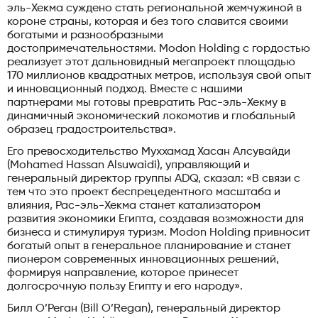
эль-Хекма суждено стать региональной жемчужиной в
короне страны, которая и без того славится своими
богатыми и разнообразными
достопримечательностями. Modon Holding с гордостью
реализует этот дальновидный мегапроект площадью
170 миллионов квадратных метров, используя свой опыт
и инновационный подход. Вместе с нашими
партнерами мы готовы превратить Рас-эль-Хекму в
динамичный экономический локомотив и глобальный
образец градостроительства».
Его превосходительство Муххамад Хасан Алсувайди
(Mohamed Hassan Alsuwaidi), управляющий и
генеральный директор группы ADQ, сказал: «В связи с
тем что это проект беспрецедентного масштаба и
влияния, Рас-эль-Хекма станет катализатором
развития экономики Египта, создавая возможности для
бизнеса и стимулируя туризм. Modon Holding привносит
богатый опыт в генеральное планирование и станет
пионером современных инновационных решений,
формируя направление, которое принесет
долгосрочную пользу Египту и его народу».
Билл О’Реган (Bill O’Regan), генеральный директор