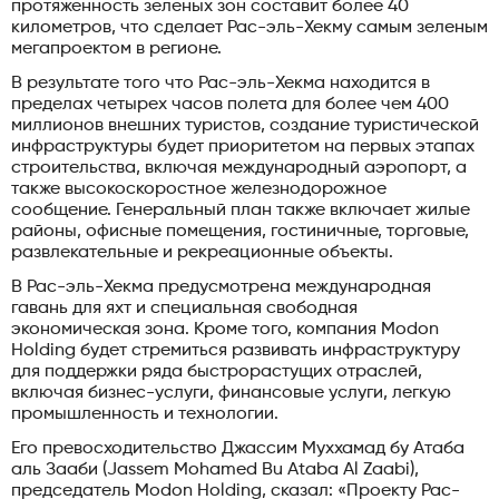
протяженность зеленых зон составит более 40
километров, что сделает Рас-эль-Хекму самым зеленым
мегапроектом в регионе.
В результате того что Рас-эль-Хекма находится в
пределах четырех часов полета для более чем 400
миллионов внешних туристов, создание туристической
инфраструктуры будет приоритетом на первых этапах
строительства, включая международный аэропорт, а
также высокоскоростное железнодорожное
сообщение. Генеральный план также включает жилые
районы, офисные помещения, гостиничные, торговые,
развлекательные и рекреационные объекты.
В Рас-эль-Хекма предусмотрена международная
гавань для яхт и специальная свободная
экономическая зона. Кроме того, компания Modon
Holding будет стремиться развивать инфраструктуру
для поддержки ряда быстрорастущих отраслей,
включая бизнес-услуги, финансовые услуги, легкую
промышленность и технологии.
Его превосходительство Джассим Муххамад бу Атаба
аль Зааби (Jassem Mohamed Bu Ataba Al Zaabi),
председатель Modon Holding, сказал: «Проекту Рас-