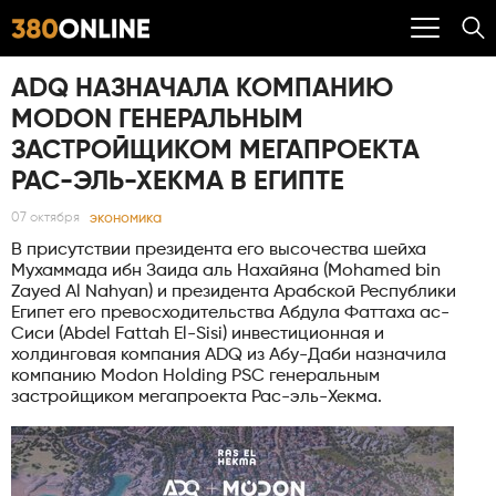
ADQ НАЗНАЧАЛА КОМПАНИЮ
MODON ГЕНЕРАЛЬНЫМ
ЗАСТРОЙЩИКОМ МЕГАПРОЕКТА
РАС-ЭЛЬ-ХЕКМА В ЕГИПТЕ
экономика
07 октября
В присутствии президента его высочества шейха
Мухаммада ибн Заида аль Нахайяна (Mohamed bin
Zayed Al Nahyan) и президента Арабской Республики
Египет его превосходительства Абдула Фаттаха ас-
Сиси (Abdel Fattah El-Sisi) инвестиционная и
холдинговая компания ADQ из Абу-Даби назначила
компанию Modon Holding PSC генеральным
застройщиком мегапроекта Рас-эль-Хекма.