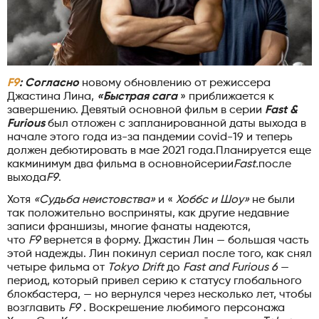
F9
: Согласно
новому обновлению от режиссера
Джастина Лина,
«Быстрая сага
» приближается к
завершению. Девятый основной фильм в серии
Fast &
Furious
был отложен с запланированной даты выхода в
начале этого года из-за пандемии covid-19 и теперь
должен дебютировать в мае 2021 года.Планируется еще
какминимум два фильма в основнойсерии
Fast.
после
выхода
F9
.
Хотя
«Судьба неистовства»
и «
Хоббс и Шоу»
не были
так положительно восприняты, как другие недавние
записи франшизы, многие фанаты надеются,
что
F9
вернется в форму. Джастин Лин — большая часть
этой надежды. Лин покинул сериал после того, как снял
четыре фильма от
Tokyo Drift
до
Fast and Furious 6
—
период, который привел серию к статусу глобального
блокбастера, — но вернулся через несколько лет, чтобы
возглавить
F9
. Воскрешение любимого персонажа