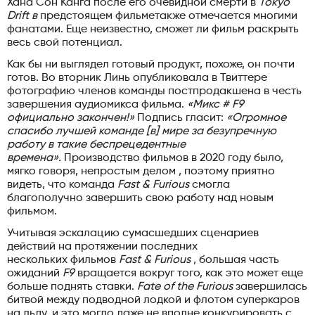
Хана Сон Канга после его очевидной смерти в
Tokyo
Drift в
предстоящем фильме
также отмечается многими
фанатами. Еще неизвестно, сможет ли фильм раскрыть
весь свой потенциал.
Как бы ни выглядел готовый продукт, похоже, он почти
готов. Во вторник Линь опубликовала в Твиттере
фотографию членов команды постпродакшена в честь
завершения аудиомикса фильма.
«Микс # F9
официально закончен!»
Подпись гласит:
«Огромное
спасибо лучшей команде [в] мире за безупречную
работу в такие беспрецедентные
времена».
Производство фильмов в 2020 году было,
мягко говоря, непростым делом , поэтому приятно
видеть, что команда
Fast & Furious
смогла
благополучно завершить свою работу над новым
фильмом.
Учитывая эскалацию сумасшедших сценариев
действий на протяжении последних
нескольких фильмов
Fast & Furious
, большая часть
ожиданий
F9
вращается вокруг того, как это может еще
больше поднять ставки.
Fate of the Furious
завершилась
битвой между подводной лодкой и флотом суперкаров
на льду, и это могло даже не вполне конкурировать с