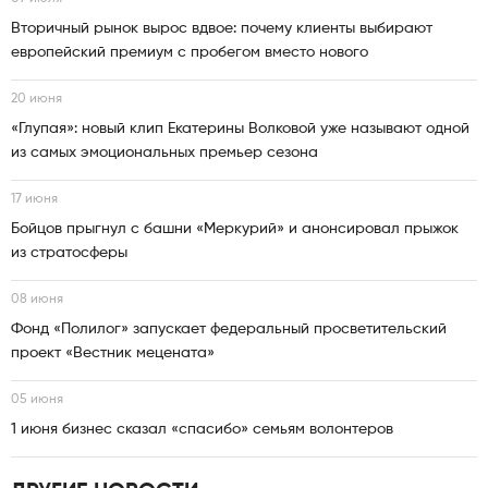
Вторичный рынок вырос вдвое: почему клиенты выбирают
европейский премиум с пробегом вместо нового
20 июня
«Глупая»: новый клип Екатерины Волковой уже называют одной
из самых эмоциональных премьер сезона
17 июня
Бойцов прыгнул с башни «Меркурий» и анонсировал прыжок
из стратосферы
08 июня
Фонд «Полилог» запускает федеральный просветительский
проект «Вестник мецената»
05 июня
1 июня бизнес сказал «спасибо» семьям волонтеров