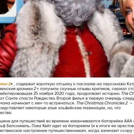
ики 2
»
, содержит короткую отсылку к пасхалке на персонажа Кэ
венские хроники 2
» получили скучные отзывы критиков, сериал ст
дебютировавшая 25 ноября 2020 года, продолжает историю
The Ch
ют Санте спасти Рождество. Второй фильм в первую очередь следу
 мама начинает с кем-то встречаться.
The Christmas Chronicles 2
— 
редставляет некоторые злые эльфийские махинации, но, что
ество.
машине для путешествий во времени заканчиваются батарейки AAA
ьф Белсникель. Пока Кейт идет за батареями (и в итоге ее арестов
дественское настроение путешественникам, когда замечает ссору 