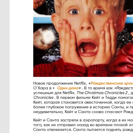
Новое продолжение Netflix,
«
Рождественские хрон
О’Хара в «
Один дома
»
. В то время как
«Рождест
успешным для Netflix.
The Christmas Chronicles 2
, 
Chronicles
. В первом фильме Кейт и Тедди помога
Кейт, которая становится ожесточенной, когда ее
более глубокое погружение в историю Санты, и п
неудивительно, Кейт и Санта снова спасают Рожд
Кейт и Санта застряли в аэропорту, когда в их 
того, как их отправил назад во времени плохой эл
Санта отвлекается. Санта пытается поднять рож