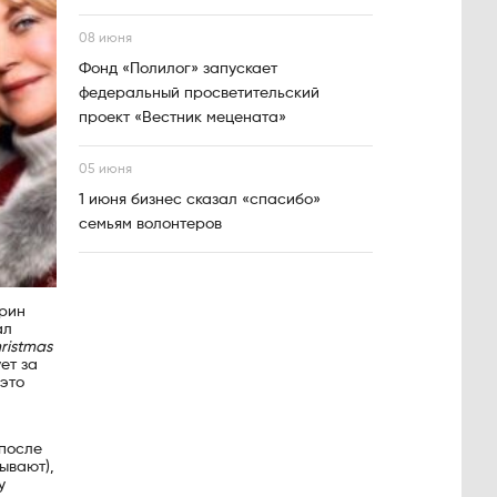
08 июня
Фонд «Полилог» запускает
федеральный просветительский
проект «Вестник мецената»
05 июня
1 июня бизнес сказал «спасибо»
семьям волонтеров
трин
ал
ristmas
ет за
это
 после
ывают),
у