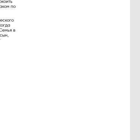
окоить
аком по
ческого
когда
Семья в
сын,
т