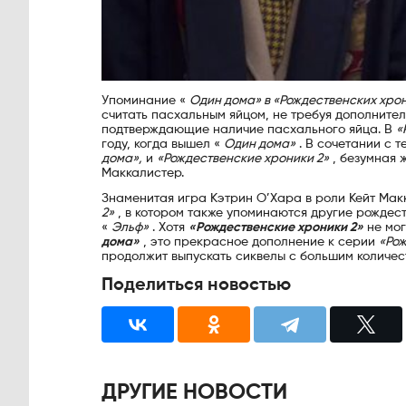
Упоминание «
Один дома» в
«Рождественских хрон
считать пасхальным яйцом, не требуя дополнитель
подтверждающие наличие пасхального яйца. В
«
году, когда вышел «
Один дома»
. В сочетании с т
дома»,
и
«Рождественские хроники 2»
, безумная 
Маккалистер.
Знаменитая игра Кэтрин О’Хара в роли Кейт Мак
2»
, в котором также упоминаются другие рождест
«
Эльф»
. Хотя
«Рождественские хроники 2»
не мог
дома»
, это прекрасное дополнение к серии
«Ро
продолжит выпускать сиквелы с большим количес
Поделиться новостью
ДРУГИЕ НОВОСТИ