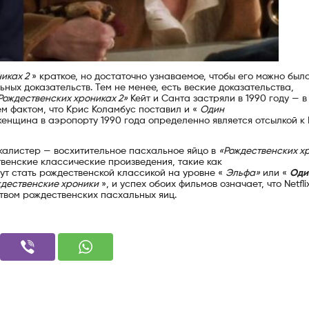
иках 2
» краткое, но достаточно узнаваемое, чтобы его можно был
ных доказательств. Тем не менее, есть веские доказательства,
Рождественских хрониках 2»
Кейт и Санта застряли в 1990 году — в
ем фактом, что Крис Коламбус поставил и «
Один
женщина в аэропорту 1990 года определенно является отсылкой к 
калистер — восхитительное пасхальное яйцо в
«Рождественских х
венские классические произведения, такие как
ут стать рождественской классикой на уровне «
Эльфа»
или «
Оди
ждественские хроники
», и успех обоих фильмов означает, что Netfli
твом рождественских пасхальных яиц.