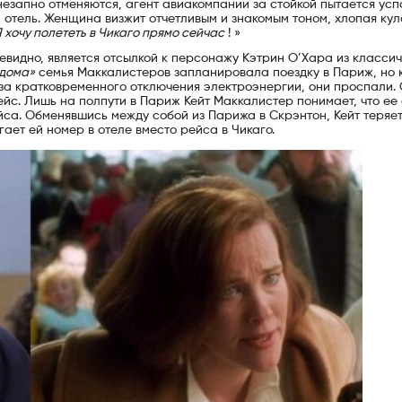
незапно отменяются, агент авиакомпании за стойкой пытается усп
отель. Женщина визжит отчетливым и знакомым тоном, хлопая кул
 хочу полететь в Чикаго прямо сейчас
! »
чевидно, является отсылкой к персонажу Кэтрин О’Хара из класси
дома»
семья Маккалистеров запланировала поездку в Париж, но 
за кратковременного отключения электроэнергии, они проспали. 
ейс. Лишь на полпути в Париж Кейт Маккалистер понимает, что ее 
йса. Обменявшись между собой из Парижа в Скрэнтон, Кейт теряе
ает ей номер в отеле вместо рейса в Чикаго.