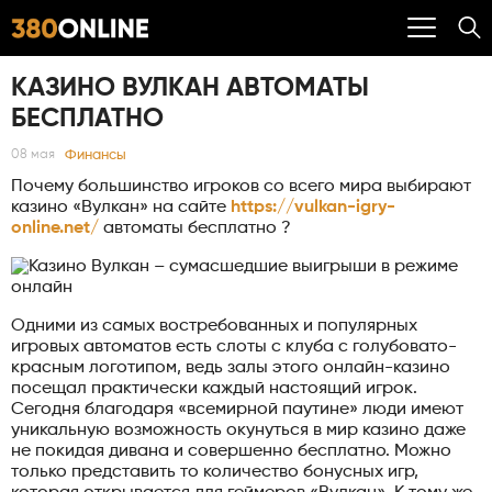
КАЗИНО ВУЛКАН АВТОМАТЫ
БЕСПЛАТНО
Финансы
08 мая
Почему большинство игроков со всего мира выбирают
казино «Вулкан» на сайте
https://vulkan-igry-
online.net/
автоматы бесплатно ?
Одними из самых востребованных и популярных
игровых автоматов есть слоты с клуба с голубовато-
красным логотипом, ведь залы этого онлайн-казино
посещал практически каждый настоящий игрок.
Сегодня благодаря «всемирной паутине» люди имеют
уникальную возможность окунуться в мир казино даже
не покидая дивана и совершенно бесплатно. Можно
только представить то количество бонусных игр,