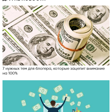
7 нужных тем для блогера, которые зацепит внимание
на 100%