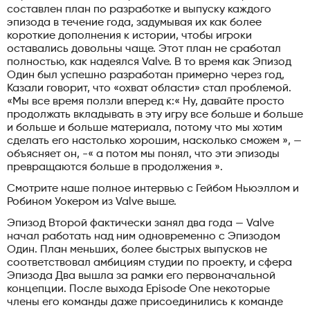
составлен план по разработке и выпуску каждого
эпизода в течение года, задумывая их как более
короткие дополнения к истории, чтобы игроки
оставались довольны чаще. Этот план не сработал
полностью, как надеялся Valve. В то время как Эпизод
Один был успешно разработан примерно через год,
Казали говорит, что «охват области» стал проблемой.
«Мы все время ползли вперед к:« Ну, давайте просто
продолжать вкладывать в эту игру все больше и больше
и больше и больше материала, потому что мы хотим
сделать его настолько хорошим, насколько сможем », —
объясняет он, -« а потом мы понял, что эти эпизоды
превращаются больше в продолжения ».
Смотрите наше полное интервью с Гейбом Ньюэллом и
Робином Уокером из Valve выше.
Эпизод Второй фактически занял два года — Valve
начал работать над ним одновременно с Эпизодом
Один. План меньших, более быстрых выпусков не
соответствовал амбициям студии по проекту, и сфера
Эпизода Два вышла за рамки его первоначальной
концепции. После выхода Episode One некоторые
члены его команды даже присоединились к команде