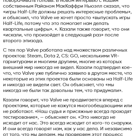
поворачивать головы. В новом интервью с нашим
собственным Райаном МакКаффри Ньюэлл сказал, что
«игры Half-Life должны решать интересные проблемы»,
и объяснил, что Valve не хочет просто «выпускать игры
Half-Life, потому что это помогает нам делать
квартальные цифры». «. Казали также говорит, что они
«искали, что произойдет в следующий раз» после
второго эпизода.
С тех пор Valve работала над множеством различных
проектов: Steam, Dota 2, CS: GO, несколькими VR-
гарнитурами и многими другими, многие из которых
внешний мир никогда не видел. Казали подтвердил кое-
что, что Valve уже публично заявило в другом месте, что
некоторые из этих проектов были основаны на Half-Life
и никогда не видели свет. Он объясняет, что «мы
никогда не были так довольны тем, что придумали».
Казали говорит, что Valve не продвигается вперед с
проектами, которые не кажутся многообещающими или
не работают. «Наш судья и присяжные всегда проходят
тестирование», — объясняет он. «Это никогда не
исходит от нас. Это всегда исходит от кого-то снаружи.
И они всегда говорят нам, как у нас дела. И независимо
от того, что мы делаем, мы проверяем этот процесс