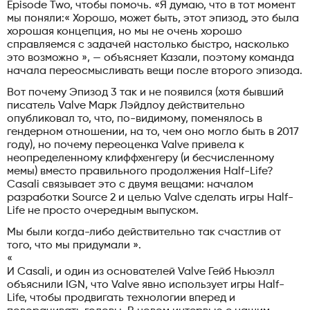
Episode Two, чтобы помочь. «Я думаю, что в тот момент
мы поняли:« Хорошо, может быть, этот эпизод, это была
хорошая концепция, но мы не очень хорошо
справляемся с задачей настолько быстро, насколько
это возможно », — объясняет Казали, поэтому команда
начала переосмысливать вещи после второго эпизода.
Вот почему Эпизод 3 так и не появился (хотя бывший
писатель Valve Марк Лэйдлоу действительно
опубликовал то, что, по-видимому, поменялось в
гендерном отношении, на то, чем оно могло быть в 2017
году), но почему переоценка Valve привела к
неопределенному клиффхенгеру (и бесчисленному
мемы) вместо правильного продолжения Half-Life?
Casali связывает это с двумя вещами: началом
разработки Source 2 и целью Valve сделать игры Half-
Life не просто очередным выпуском.
Мы были когда-либо действительно так счастлив от
того, что мы придумали ».
«
И Casali, и один из основателей Valve Гейб Ньюэлл
объяснили IGN, что Valve явно использует игры Half-
Life, чтобы продвигать технологии вперед и