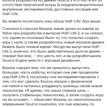
начать разработку на движке Source 2 и отчасти из-за
отсутствия творческой искры (и неудовлетворительных
внутренних экспериментов), достойных носящий имя
Half-Life.
Вы можете посмотреть наш обзор Half-Life: Alyx выше.
Сначала я спросил Казали, какие уроки он извлек из
Valve при разработке и выпуске Half-Life 2, и он сказал,
что одним из основных было то, что попытка создать
игру с нуля, а также разработать новый игровой движок
бежать было плохой идеей. «Когда мы выпустили Half-
Life 2, конечно, это было действительно долгое время, —
говорит Касали, — это шесть лет, и мы разрабатывали
Source Engine вместе с игровым дизайном».
Казали говорит мне, что им пришлось выпустить
большую часть работы, которую они уже проделали
над Half-Life 2, поскольку они экспериментировали с
тем, что мог сделать Source, играли с физической
системой и пытались раздвинуть границы своей новой
технологии. «Я думаю, что наша главная цель —
получить стабильную технологию, а затем создать игру
на ее основе», — объясняет Казали, но окончательное
завершение Source означало, что они наконец-то