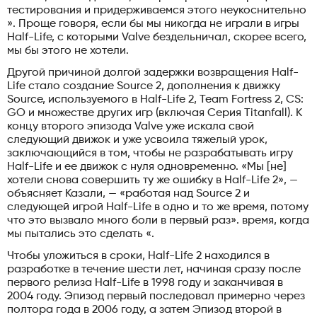
тестирования и придерживаемся этого неукоснительно
». Проще говоря, если бы мы никогда не играли в игры
Half-Life, с которыми Valve бездельничал, скорее всего,
мы бы этого не хотели.
Другой причиной долгой задержки возвращения Half-
Life стало создание Source 2, дополнения к движку
Source, используемого в Half-Life 2, Team Fortress 2, CS:
GO и множестве других игр (включая Серия Titanfall). К
концу второго эпизода Valve уже искала свой
следующий движок и уже усвоила тяжелый урок,
заключающийся в том, чтобы не разрабатывать игру
Half-Life и ее движок с нуля одновременно. «Мы [не]
хотели снова совершить ту же ошибку в Half-Life 2», —
объясняет Казали, — «работая над Source 2 и
следующей игрой Half-Life в одно и то же время, потому
что это вызвало много боли в первый раз». время, когда
мы пытались это сделать «.
Чтобы уложиться в сроки, Half-Life 2 находился в
разработке в течение шести лет, начиная сразу после
первого релиза Half-Life в 1998 году и заканчивая в
2004 году. Эпизод первый последовал примерно через
полтора года в 2006 году, а затем Эпизод второй в