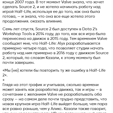
конце 2007 года. В тот момент Valve знала, что хочет
сделать Source 2, и не хотела начинать работу над
игрой Half-Life, используя ее до того, как она была
готова, — и знала, что она все еще хотела этого
продолжения. оказать влияние.
Семь лет спустя, Source 2 был доступен в Dota 2’s
Workshop Tools в 2014 году, до того, как вся игра была
перенесена на движок в 2015 году. Тем временем Valve
сообщает мне, что Half-Life: Alyx разрабатывается
примерно четыре года, что позволяет студии начать
работу над ним примерно в 2016 году с движком Source
2, который, по словам Казали, к этому моменту был
почти завершен.
«Мы [не] хотели бы повторить ту же ошибку в Half-Life
2».
«
Глядя на этот график и учитывая, сколько времени
может занять как разработка движка, так и игры — в
сочетании с желанием Valve не разрабатывать оба
сразу — на самом деле почти трудно представить, что
новая крупная игра Half-Life выйдет больше, чем пара
все равно раньше, чем у Аликс. Казали также говорит,