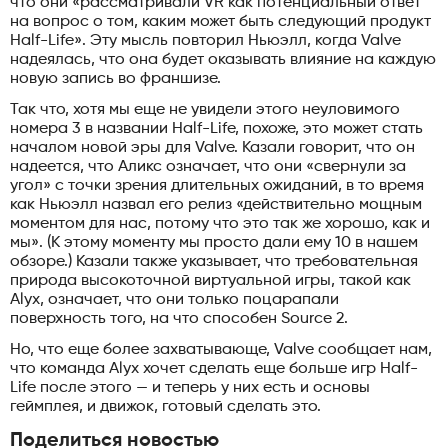
что они «рассматривали VR как потенциальный ответ
на вопрос о том, каким может быть следующий продукт
Half-Life». Эту мысль повторил Ньюэлл, когда Valve
надеялась, что она будет оказывать влияние на каждую
новую запись во франшизе.
Так что, хотя мы еще не увидели этого неуловимого
номера 3 в названии Half-Life, похоже, это может стать
началом новой эры для Valve. Казали говорит, что он
надеется, что Аликс означает, что они «свернули за
угол» с точки зрения длительных ожиданий, в то время
как Ньюэлл назвал его релиз «действительно мощным
моментом для нас, потому что это так же хорошо, как и
мы». (К этому моменту мы просто дали ему 10 в нашем
обзоре.) Казали также указывает, что требовательная
природа высокоточной виртуальной игры, такой как
Alyx, означает, что они только поцарапали
поверхность того, на что способен Source 2.
Но, что еще более захватывающе, Valve сообщает нам,
что команда Alyx хочет сделать еще больше игр Half-
Life после этого — и теперь у них есть и основы
геймплея, и движок, готовый сделать это.
Поделиться новостью