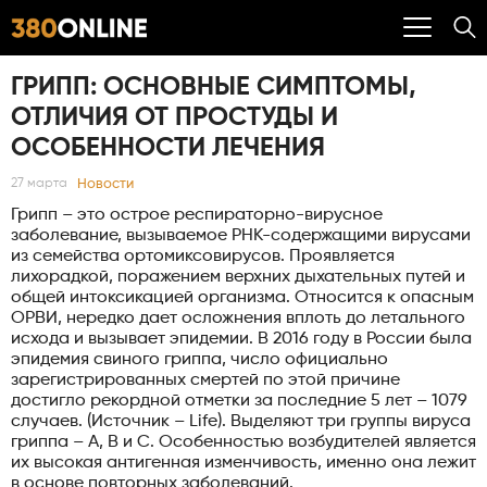
ГРИПП: ОСНОВНЫЕ СИМПТОМЫ,
ОТЛИЧИЯ ОТ ПРОСТУДЫ И
ОСОБЕННОСТИ ЛЕЧЕНИЯ
Новости
27 марта
Грипп – это острое респираторно-вирусное
заболевание, вызываемое РНК-содержащими вирусами
из семейства ортомиксовирусов. Проявляется
лихорадкой, поражением верхних дыхательных путей и
общей интоксикацией организма. Относится к опасным
ОРВИ, нередко дает осложнения вплоть до летального
исхода и вызывает эпидемии. В 2016 году в России была
эпидемия свиного гриппа, число официально
зарегистрированных смертей по этой причине
достигло рекордной отметки за последние 5 лет – 1079
случаев. (Источник – Life). Выделяют три группы вируса
гриппа – А, В и С. Особенностью возбудителей является
их высокая антигенная изменчивость, именно она лежит
в основе повторных заболеваний.