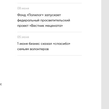
08 июня
Фонд «Полилог» запускает
федеральный просветительский
проект «Вестник мецената»
05 июня
1 июня бизнес сказал «спасибо»
семьям волонтеров
 с