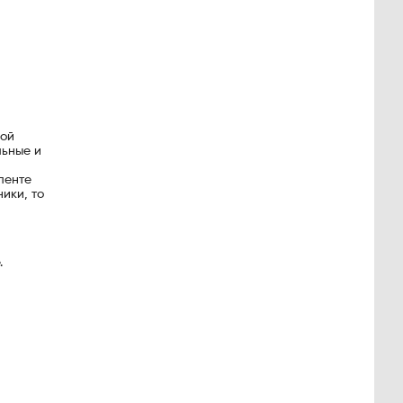
ной
льные и
ленте
ики, то
м
.