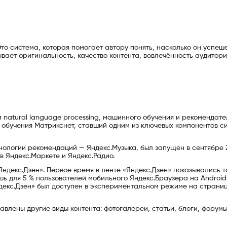
Это система, которая помогает автору понять, насколько он успеш
ывает оригинальность, качество контента, вовлечённость аудитори
и natural language processing, машинного обучения и рекомендат
 обучения Матрикснет, ставший одним из ключевых компонентов с
нологии рекомендаций — Яндекс.Музыка, был запущен в сентябре 
в Яндекс.Маркете и Яндекс.Радио.
Яндекс.Дзен». Первое время в ленте «Яндекс.Дзен» показывались т
шь для 5 % пользователей мобильного Яндекс.Браузера на Android
ндекс.Дзен» был доступен в экспериментальном режиме на страни
влены другие виды контента: фотогалереи, статьи, блоги, форумы