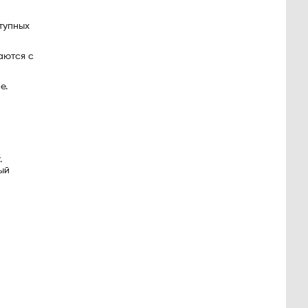
тупных
аются с
е.
.
ый