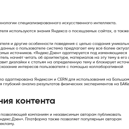
хнологии специализированного искусственного интеллекта.
теля используются знания Яндекса о посещаемых сайтах, а также
теля и другие особенности поведения с целью создания уникаль
 данных о пользователе система предлагает ему всё более актуа
комых источников. «Яндекс.Дзен» адаптируется под изменяющиеся
ель начнёт читать об архитектуре, материалов на эту тему в его 
авит дизлайки к статьям на определенную тему и блокирует источн
сказание интересов пользователя с помощью коллаборативной
ыла адаптирована Яндексом и CERN для использования на Большо
 глубокий анализ результатов физических экспериментов на БАКе
ния контента
ы, позволяющей компаниям и независимым авторам публиковать
«Яндекс.Дзен». Платформа также позволяет популярным авторам
екламу.