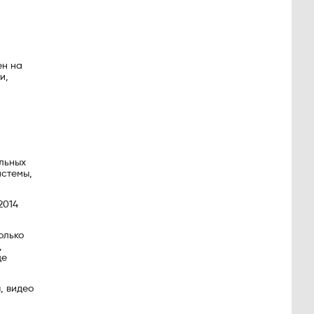
ен на
и,
ельных
истемы,
2014
олько
,
це
, видео