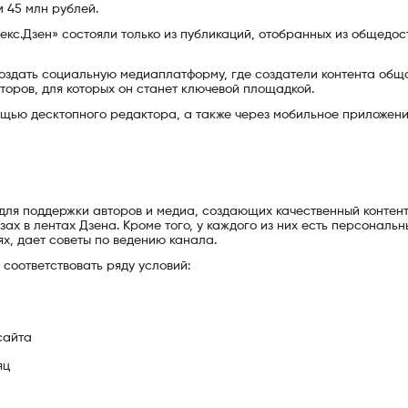
 45 млн рублей.
екс.Дзен» состояли только из публикаций, отобранных из общедос
создать социальную медиаплатформу, где создатели контента общ
второв, для которых он станет ключевой площадкой.
ощью десктопного редактора, а также через мобильное приложени
для поддержки авторов и медиа, создающих качественный контент
ах в лентах Дзена. Кроме того, у каждого из них есть персональн
х, дает советы по ведению канала.
соответствовать ряду условий:
сайта
яц