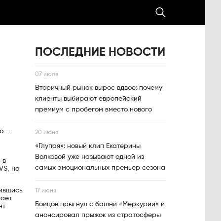
ПОСЛЕДНИЕ НОВОСТИ
07 июля
Вторичный рынок вырос вдвое: почему
клиенты выбирают европейский
премиум с пробегом вместо нового
ро —
20 июня
«Глупая»: новый клип Екатерины
Волковой уже называют одной из
 в
самых эмоциональных премьер сезона
VS, но
рившись
17 июня
жает
Бойцов прыгнул с башни «Меркурий» и
нт
анонсировал прыжок из стратосферы