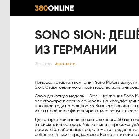
SONO SION: ДЕ
ИЗ ГЕРМАНИИ
Авто-мото
23 января
Немецкая стартап компания Sono Motors выпустит
Sion. Старт серийного производства запланирова
Свою дебютную модель – Sion – компания Sono Mo
электрокара в серию собирали на краудфандинг
прошлом году на мощностях бывшего завода в шв
из-за проблем с финансированием запуск в серию
Для старта компании не хватало всего 50 млн ев
в поисках инвесторов. Как заявили в пресс-служ
расти. 75% собранных средств – это предоплата 
собрано 13 тысяч предзаказов. Всего в течение в