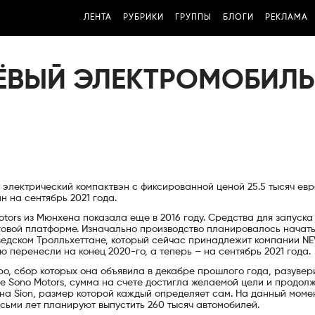
ЛЕНТА
РУБРИКИ
ГРУППЫ
БЛОГИ
РЕКЛАМА
ШЁВЫЙ ЭЛЕКТРОМОБИЛЬ
 электрический компактвэн с фиксированной ценой 25.5 тысяч ев
н на сентябрь 2021 года.
tors из Мюнхена показала еще в 2016 году. Средства для запуска
овой платформе. Изначально производство планировалось начать
едском Тролльхеттане, который сейчас принадлежит компании NE
 перенесли на конец 2020-го, а теперь – на сентябрь 2021 года.
ро, сбор которых она объявила в декабре прошлого года, разуве
бе Sono Motors, сумма на счете достигла желаемой цели и продол
на Sion, размер которой каждый определяет сам. На данный моме
осьми лет планируют выпустить 260 тысяч автомобилей.