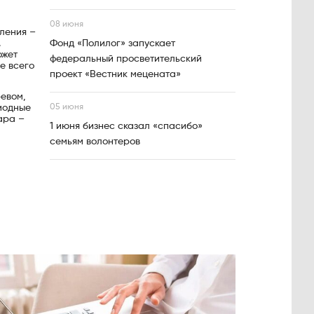
08 июня
еления –
.
Фонд «Полилог» запускает
ожет
федеральный просветительский
е всего
проект «Вестник мецената»
ревом,
иодные
05 июня
ара –
1 июня бизнес сказал «спасибо»
семьям волонтеров