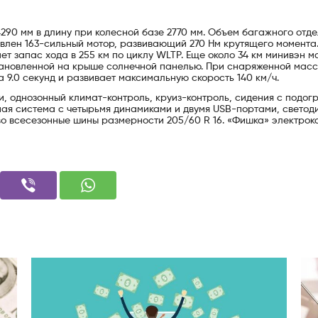
290 мм в длину при колесной базе 2770 мм. Объем багажного отд
овлен 163-сильный мотор, развивающий 270 Нм крутящего момента
ет запас хода в 255 км по циклу WLTP. Еще около 34 км минивэн м
тановленной на крыше солнечной панелью. При снаряженной масс
за 9.0 секунд и развивает максимальную скорость 140 км/ч.
, однозонный климат-контроль, круиз-контроль, сидения с подог
ая система с четырьмя динамиками и двумя USB-портами, светод
о всесезонные шины размерности 205/60 R 16. «Фишка» электрок