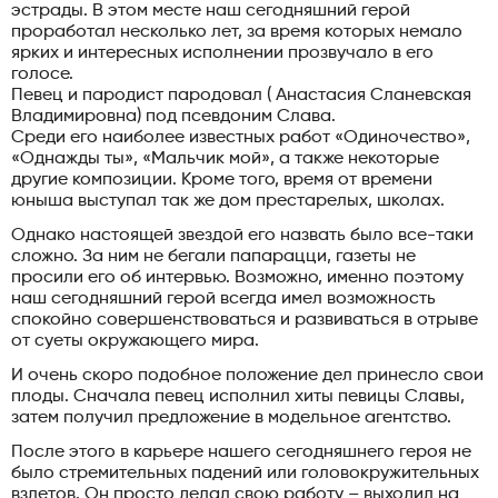
эстрады. В этом месте наш сегодняшний герой
проработал несколько лет, за время которых немало
ярких и интересных исполнении прозвучало в его
голосе.
Певец и пародист пародовал ( Анастасия Сланевская
Владимировна) под псевдоним Слава.
Среди его наиболее известных работ «Одиночество»,
«Однажды ты», «Мальчик мой», а также некоторые
другие композиции. Кроме того, время от времени
юныша выступал так же дом престарелых, школах.
Однако настоящей звездой его назвать было все-таки
сложно. За ним не бегали папарацци, газеты не
просили его об интервью. Возможно, именно поэтому
наш сегодняшний герой всегда имел возможность
спокойно совершенствоваться и развиваться в отрыве
от суеты окружающего мира.
И очень скоро подобное положение дел принесло свои
плоды. Сначала певец исполнил хиты певицы Славы,
затем получил предложение в модельное агентство.
После этого в карьере нашего сегодняшнего героя не
было стремительных падений или головокружительных
взлетов. Он просто делал свою работу – выходил на