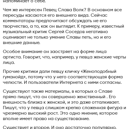
напоминает о себе.
Чем же интересен Певец Слава Волк? В основном все
пересуды касаются его внешнего вида. Сейчас
комментаторы предпочитают обсуждать не его
творчество, а то, как он выглядит. К примеру, известный
музыкальный критик Сергей Соседов негативно
оценивает не только умение Славы петь, но и его
внешние данные.
Особое внимание он заостряет на форме лица
артиста. Говорит, что, например, у певца женские черты
лица.
Прочие критики дали певцу кличку «Женоподобный
гуманойд», потому что у него соответствующая форма
челюсти. И пользователи Интернета с ними согласны.
Существуют также материалы, в которых о Славе
прямо пишут, что он совершенно женственный . Его
внешность близка к женской, и это даже отталкивает.
Пишут, что у певца слишком крепко сложенная фигура и
чрезмерно высокий рост. Это одно мнение, которое
вполне имеет право на существование.
Существует и второе. И оно достаточно популярно.