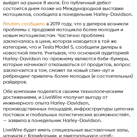
выйдет на рынок 8 июля. Его публичный дебют
состоится днем ​​позже на Международной выставке
мотоциклов, сообщила в понедельник Harley-Davidson.
Reuters сообщило
в 2019 году, что у дилеров возникли
проблемы с продажей мотоцикла более молодым и
новым мотоциклистам. Частично проблема
заключалась в цене, которая находится в той же
категории, что и Tesla Model S, сообщили дилеры в
новостной ленте. Учитывая, что основной аудиторией
Harley-Davidson по-прежнему являются бэби-бумеры,
которые начинают отказываться от продуктов, вопрос
заключается в том, сможет ли новый спин-аут и
ребрендинг привлечь более молодых (и состоятельных)
райдеров.
Обе компании поделятся своими технологическими
достижениями, и LiveWire «получит выгоду от
инженерного опыта Harley-Davidson,
производственных площадей, инфраструктуры цепочки
поставок и глобальных логистических возможностей»,
— заявила в понедельник Harley-Davidson.
LiveWire будет иметь специальные выставочные залы,
начиная с Калифорнии, и «виртуальную» штаб-