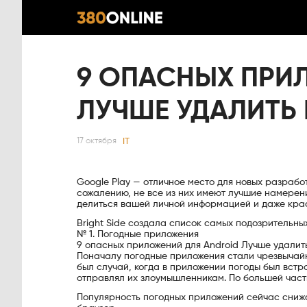
9 ОПАСНЫХ ПРИ
ЛУЧШЕ УДАЛИТЬ
IT
17 октября
Google Play — отличное место для новых разработ
сожалению, не все из них имеют лучшие намерен
делиться вашей личной информацией и даже крас
Bright Side создала список самых подозрительны
№ 1. Погодные приложения
9 опасных приложений для Android Лучше удалит
Поначалу погодные приложения стали чрезвычайн
был случай, когда в приложении погоды был вст
отправлял их злоумышленникам. По большей част
Популярность погодных приложений сейчас снижа