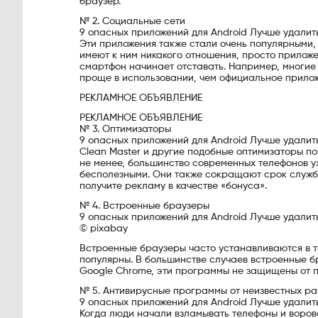
браузер.
№ 2. Социальные сети
9 опасных приложений для Android Лучше удалит
Эти приложения также стали очень популярными, 
имеют к ним никакого отношения, просто прилож
смартфон начинает отставать. Например, многие
проще в использовании, чем официальное прилож
РЕКЛАМНОЕ ОБЪЯВЛЕНИЕ
РЕКЛАМНОЕ ОБЪЯВЛЕНИЕ
№ 3. Оптимизаторы
9 опасных приложений для Android Лучше удалит
Clean Master и другие подобные оптимизаторы по
не менее, большинство современных телефонов уж
бесполезными. Они также сокращают срок службы
получите рекламу в качестве «бонуса».
№ 4. Встроенные браузеры
9 опасных приложений для Android Лучше удалит
© pixabay
Встроенные браузеры часто устанавливаются в т
популярны. В большинстве случаев встроенные бр
Google Chrome, эти программы не защищены от п
№ 5. Антивирусные программы от неизвестных ра
9 опасных приложений для Android Лучше удалит
Когда люди начали взламывать телефоны и воров