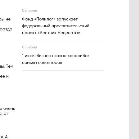
08 июня
ры не
Фонд «Полилог» запускает
федеральный просветительский
ораздо
проект «Вестник мецената»
05 июня
1 июня бизнес сказал «спасибо»
семьям волонтеров
ы. Тем
я
ее и
е очень
, от
я. А