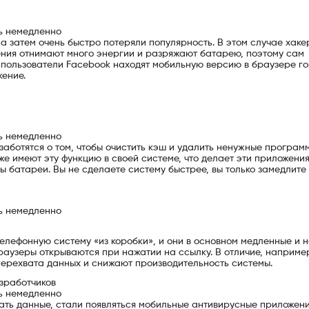
ь немедленно
а затем очень быстро потеряли популярность. В этом случае хаке
ения отнимают много энергии и разряжают батарею, поэтому сам
 пользователи Facebook находят мобильную версию в браузере г
ение.
ь немедленно
заботятся о том, чтобы очистить кэш и удалить ненужные программ
е имеют эту функцию в своей системе, что делает эти приложени
 батареи. Вы не сделаете систему быстрее, вы только замедлите 
ь немедленно
елефонную систему «из коробки», и они в основном медленные и н
аузеры открываются при нажатии на ссылку. В отличие, например
ерехвата данных и снижают производительность системы.
зработчиков
ь немедленно
ать данные, стали появляться мобильные антивирусные приложени