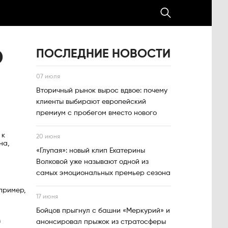
ПОСЛЕДНИЕ НОВОСТИ
D
07 июля
Вторичный рынок вырос вдвое: почему
клиенты выбирают европейский
премиум с пробегом вместо нового
 к
20 июня
на,
«Глупая»: новый клип Екатерины
Волковой уже называют одной из
самых эмоциональных премьер сезона
пример,
17 июня
Бойцов прыгнул с башни «Меркурий» и
з
анонсировал прыжок из стратосферы