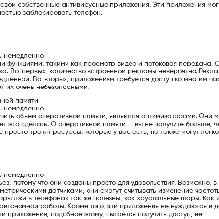
 свои собственные антивирусные приложения. Эти приложения мог
ностью заблокировать телефон.
ь немедленно
и функциями, такими как просмотр видео и потоковая передача. 
ка. Во-первых, количество встроенной рекламы невероятно. Рекл
едленной. Во-вторых, приложениям требуется доступ ко многим ча
т их очень небезопасными.
вной памяти
ь немедленно
ичить объем оперативной памяти, являются оптимизаторами. Они м
ет это сделать. О оперативной памяти — вы не получите больше, ч
просто тратят ресурсы, которые у вас есть, но также могут легко
ь немедленно
з, потому что они созданы просто для удовольствия. Возможно, в
метрическими датчиками, они смогут считывать изменение частот
оры лжи в телефонах так же полезны, как хрустальные шары. Как 
втономной работы. Кроме того, эти приложения не нуждаются в д
и приложение, подобное этому, пытается получить доступ, не