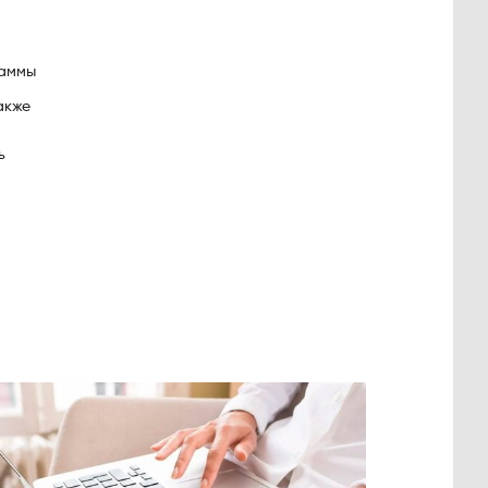
раммы
акже
ь