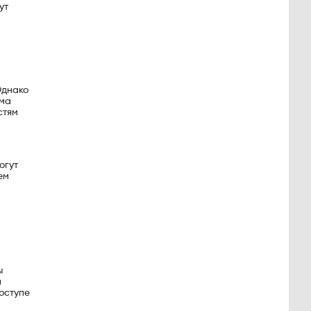
ут
Однако
ама
стям
огут
ем
ы
и
оступе