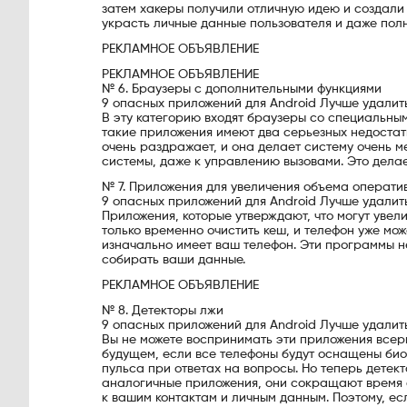
затем хакеры получили отличную идею и создали
украсть личные данные пользователя и даже пол
РЕКЛАМНОЕ ОБЪЯВЛЕНИЕ
РЕКЛАМНОЕ ОБЪЯВЛЕНИЕ
№ 6. Браузеры с дополнительными функциями
9 опасных приложений для Android Лучше удалит
В эту категорию входят браузеры со специальным
такие приложения имеют два серьезных недостат
очень раздражает, и она делает систему очень м
системы, даже к управлению вызовами. Это делае
№ 7. Приложения для увеличения объема операти
9 опасных приложений для Android Лучше удалит
Приложения, которые утверждают, что могут увел
только временно очистить кеш, и телефон уже мож
изначально имеет ваш телефон. Эти программы не 
собирать ваши данные.
РЕКЛАМНОЕ ОБЪЯВЛЕНИЕ
№ 8. Детекторы лжи
9 опасных приложений для Android Лучше удалит
Вы не можете воспринимать эти приложения всерье
будущем, если все телефоны будут оснащены био
пульса при ответах на вопросы. Но теперь детект
аналогичные приложения, они сокращают время а
к вашим контактам и личным данным. Поэтому, есл