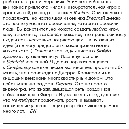
работать в трех измерениях. Этим летом большое
внимание привлекла милая и изобретательная игра с
яростью кайдзю под названием
Ruckus
. Список можно
продолжать, но настоящая изюминка
Dreams
Я думаю,
это все те ужасные переживания, которые пережили
люди. Вы действительно можете создать любую игру,
какую захотите, в
Dreams,
и кажется, что прямо сейчас у
людей есть несколько потрясающих — и пугающих —
идей (я не могу представить, какая травма могла
вызвать это…). Ранее в этом году я писал о
Sinfeld
хроники
, пугающем титул Исследуя основе
в
Seinfeld
вселенной. Я до сих пор возвращаюсь
к
Синфельду
каждые несколько месяцев, просто чтобы
узнать, что происходит с Джерри, Крамером и их
кишащим демонами многоквартирным домом. Это
действительно радость
Dreams
. Это не просто
видеоигра, это живая, дышащая сеть, созданная
геймерами для геймеров. И у меня есть предчувствие,
что
мечты
будет продолжать расти и вызывать
восхищение у начинающих разработчиков еще много-
много лет.
—DN