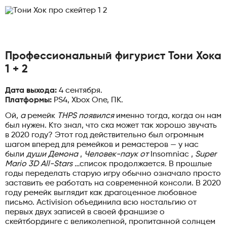
Профессиональный фигурист Тони Хока
1 + 2
Дата выхода:
4 сентября.
Платформы:
PS4, Xbox One, ПК.
Ой,
а
ремейк
THPS появился
именно тогда, когда он нам
был нужен. Кто знал, что ска может так хорошо звучать
в 2020 году? Этот год действительно был огромным
шагом вперед для ремейков и ремастеров — у нас
были
души Демона
,
Человек-паук от
Insomniac ,
Super
Mario 3D All-Stars …
список продолжается. В прошлые
годы переделать старую игру обычно означало просто
заставить ее работать на современной консоли. В 2020
году ремейк выглядит как драгоценное любовное
письмо. Activision объединила всю ностальгию от
первых двух записей в своей франшизе о
скейтбординге с великолепной, пропитанной солнцем