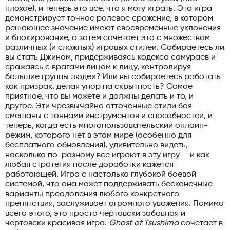
плохое), и теперь это все, что я могу играть. Эта игра
демонстрирует точное ролевое сражение, в котором
решающее значение имеют своевременные уклонения
и блокирование, а затем сочетает это с множеством
различных (и сложных) игровых стилей. Собираетесь ли
вы стать Джином, придерживаясь кодекса самураев и
сражаясь с врагами лицом к лицу, контролируя
большие группы людей? Или вы собираетесь работать
как призрак, делая упор на скрытность? Самое
приятное, что вы можете и должны делать и то, и
другое. Эти чрезвычайно отточенные стили боя
смешаны с тоннами инструментов и способностей, и
теперь, когда есть многопользовательский онлайн-
режим, которого нет в этом мире (особенно для
бесплатного обновления), удивительно видеть,
насколько по-разному все играют в эту игру — и как
любая стратегия после доработки кажется
работающей. Игра с настолько глубокой боевой
системой, что она может поддерживать бесконечные
варианты преодоления любого конкретного
препятствия, заслуживает огромного уважения. Помимо
всего этого, это просто чертовски забавная и
чертовски красивая игра.
Ghost of Tsushima
сочетает в