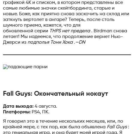
графикой 4K и списком, в котором представлены все
самые любимые значки скейтбординга, старые и
новые. Боже, как приятно снова заскочить на склад или
заткнуть вертолет в ангаре? Теперь, после столь
шумного приема, кажется, что для
обновленной серии
THPS нет предела
. Birdman снова
летает! Мы надеемся, что продолжение вернет Нью-
Джерси из
подполья Тони Хока
.
—DN
Fall Guys: Окончательный нокаут
Дата выхода:
4 августа.
Платформы:
PS4, ПК.
Я говорил это в течение нескольких месяцев, или, по
крайней мере, с тех пор, как была объявлена
Fall Guys
:
это гениальная игра, и она будет моей игрой года. Я