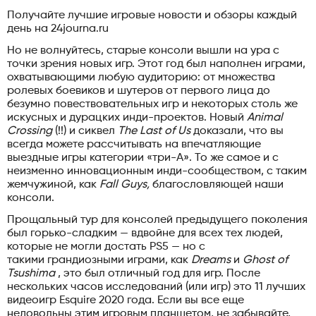
Получайте лучшие игровые новости и обзоры каждый
день на 24journa.ru
Но не волнуйтесь, старые консоли вышли на ура с
точки зрения новых игр. Этот год был наполнен играми,
охватывающими любую аудиторию: от множества
ролевых боевиков и шутеров от первого лица до
безумно повествовательных игр и некоторых столь же
искусных и дурацких инди-проектов. Новый
Animal
Crossing
(!!) и сиквел
The Last of Us
доказали, что вы
всегда можете рассчитывать на впечатляющие
выездные игры категории «три-А». То же самое и с
неизменно инновационным инди-сообществом, с таким
жемчужиной, как
Fall Guys,
благословляющей наши
консоли.
Прощальный тур для консолей предыдущего поколения
был горько-сладким — вдвойне для всех тех людей,
которые не могли достать PS5 — но с
такими грандиозными играми, как
Dreams
и
Ghost of
Tsushima
, это был отличный год для игр. После
нескольких часов исследований (или игр) это 11 лучших
видеоигр Esquire 2020 года. Если вы все еще
недовольны этим игровым планшетом, не забывайте,