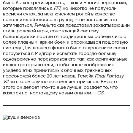
было бы конкретизировать, — как и многие персонажи,
которые появлялись в
FF7,
но никогда не получали
времени суток, за исключением ролей в качестве
наполнителей класса в группе, — не заставляя это
затягиваться.
Римейк
также представил захватывающий
стиль ролевой игры, сочетающий систему
балансировки партий от традиционных ролевых игр с
более плавным, ярким боем и опрокидывая пошаговую
систему. Для давнего фаната было откровением снова
погрузиться в Мидгар и испытать гораздо больше,
одновременно переваривая его так, как оригинальные
иллюстраторы хотели, чтобы наше воображение
увидело этих примитивных блочных трехмерных
персонажей более 20 лет назад. Ремейк
Final Fantasy
VII
ни в коем случае не заменяет оригинал. Вместо
этого он делает что-то еще лучше: создает то, что
кажется по-настоящему новым опытом.
—CS