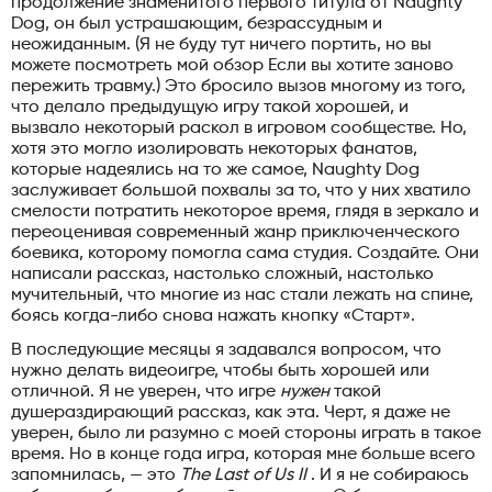
продолжение знаменитого первого титула от Naughty
Dog, он был устрашающим, безрассудным и
неожиданным. (Я не буду тут ничего портить, но вы
можете посмотреть мой обзор Если вы хотите заново
пережить травму.) Это бросило вызов многому из того,
что делало предыдущую игру такой хорошей, и
вызвало некоторый раскол в игровом сообществе. Но,
хотя это могло изолировать некоторых фанатов,
которые надеялись на то же самое, Naughty Dog
заслуживает большой похвалы за то, что у них хватило
смелости потратить некоторое время, глядя в зеркало и
переоценивая современный жанр приключенческого
боевика, которому помогла сама студия. Создайте. Они
написали рассказ, настолько сложный, настолько
мучительный, что многие из нас стали лежать на спине,
боясь когда-либо снова нажать кнопку «Старт».
В последующие месяцы я задавался вопросом, что
нужно делать видеоигре, чтобы быть хорошей или
отличной. Я не уверен, что игре
нужен
такой
душераздирающий рассказ, как эта. Черт, я даже не
уверен, было ли разумно с моей стороны играть в такое
время. Но в конце года игра, которая мне больше всего
запомнилась, — это
The Last of Us II
. И я не собираюсь