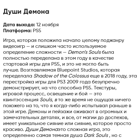
Души Демона
Дата выхода:
12 ноября
Платформа:
PS5
Игра, которая положила начало целому поджанру
видеоигр — и слишком часто используемое
определение сложности —
Demon’s Souls
была
полностью переделана в этом году в качестве
стартовой игры для PS5, и это не могло быть
лучше. Возглавляемая Bluepoint Studios, которая
переделала
Shadow of the Colossus
еще в 2018 году, эта
перестройка игры для PS3 2009 года безупречно
демонстрирует, на что способна PS5. Текстуры,
игровой процесс, освещение и бой — это
квинтэссенция
Souls, в
то же время не ощущая ничего
похожего на то, что я когда-либо испытывал раньше в
этой игре. Демоны и пейзажи оживают в огромных и
замечательных деталях, и все, от магии до доспехов,
имеет уникальное сияние или сияние, которое просто
красиво.
Души Демона
это сложная игра, это
определенно самая темная душа
Dark Souls
, но с