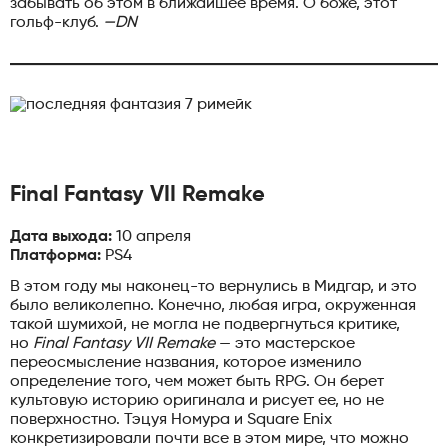
забывать об этом в ближайшее время. О боже, этот
гольф-клуб.
—DN
Final Fantasy VII Remake
Дата выхода:
10 апреля
Платформа:
PS4
В этом году мы наконец-то вернулись в Мидгар, и это
было великолепно. Конечно, любая игра, окруженная
такой шумихой, не могла не подвергнуться критике,
но
Final Fantasy VII Remake
— это мастерское
переосмысление названия, которое изменило
определение того, чем может быть RPG. Он берет
культовую историю оригинала и рисует ее, но не
поверхностно. Тэцуя Номура и Square Enix
конкретизировали почти все в этом мире, что можно