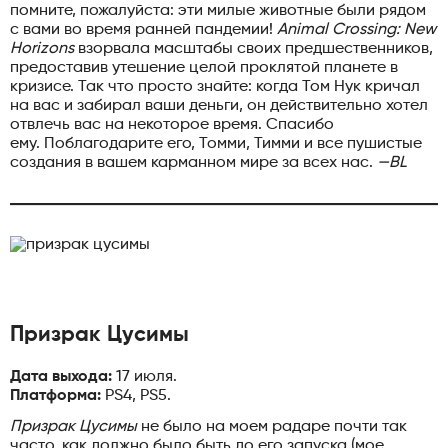
помните, пожалуйста: эти милые животные были рядом
с вами во время ранней пандемии!
Animal Crossing: New
Horizons
взорвала масштабы своих предшественников,
предоставив утешение целой проклятой планете в
кризисе. Так что просто знайте: когда Том Нук кричал
на вас и забирал ваши деньги, он действительно хотел
отвлечь вас на некоторое время. Спасибо
ему. Поблагодарите его, Томми, Тимми и все пушистые
создания в вашем карманном мире за всех нас.
—BL
Призрак Цусимы
Дата выхода:
17 июля.
Платформа:
PS4, PS5.
Призрак Цусимы
не было на моем радаре почти так
часто, как должно было быть до его запуска (мое