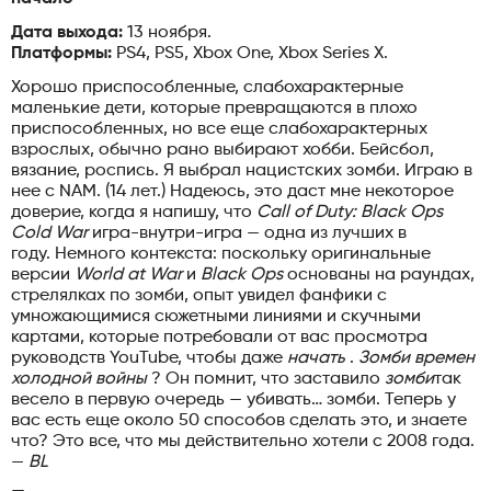
Дата выхода:
13 ноября.
Платформы:
PS4, PS5, Xbox One, Xbox Series X.
Хорошо приспособленные, слабохарактерные
маленькие дети, которые превращаются в плохо
приспособленных, но все еще слабохарактерных
взрослых, обычно рано выбирают хобби. Бейсбол,
вязание, роспись. Я выбрал нацистских зомби. Играю в
нее с NAM. (14 лет.) Надеюсь, это даст мне некоторое
доверие, когда я напишу, что
Call of Duty: Black Ops
Cold War
игра-внутри-игра — одна из лучших в
году. Немного контекста: поскольку оригинальные
версии
World at War
и
Black Ops
основаны на раундах,
стрелялках по зомби, опыт увидел фанфики с
умножающимися сюжетными линиями и скучными
картами, которые потребовали от вас просмотра
руководств YouTube, чтобы даже
начать
.
Зомби времен
холодной войны
? Он помнит, что заставило
зомби
так
весело в первую очередь — убивать… зомби. Теперь у
вас есть еще около 50 способов сделать это, и знаете
что? Это все, что мы действительно хотели с 2008 года.
—
BL