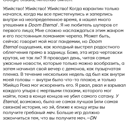
Убийство! Убийство! Убийство! Когда карантин только
начался, когда мы все пристегнулись и заперлись
внутри на неопределенное время, я нашел много
утешения в
Doom Eternal .
Я не любитель шутеров от
первого лица; Мне сложно наслаждаться этим жанром
и его постоянным ломанием черепа. Может быть,
сейчас говорит мой мозг пандемии, но
Doom
Eternal
ощущения, как холодный выстрел радостного
облегчения прямо в задницу. Боже, эта игра чертовски
крутая, не так ли? Я проводил день, читая самые
ужасные новости, которые только можно вообразить, а
затем начинал свой вечер с демонов, как пузырчатая
пленка. В течение нескольких недель ад был как внутри
моей головы — внутри было что-то плохое, и только
Убийца Рока мог искоренить его. Я рвал, рвал и взрывал
каждого упыря с мертвыми глазами, которого мог
найти, пока в конце концов не убил самого сатану.
У
Eternal,
возможно, была не самая лучшая (или самая
связная) история, но эй, ближе к концу игры вы
получите гребаный
меч
. Больше игр должно
закончиться тем, что вы получите меч.
—DN