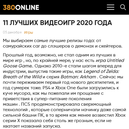
11 ЛУЧШИХ ВИДЕОИГР 2020 ГОДА
Игры
05 декабря
Мы выбираем самые лучшие релизы года: от
самурайских саг до слэшеров о демонах и скейтеров.
Прошлый год, возможно, не стал одним из лучших в
мире игр , но, по крайней мере, у нас есть
игра Untitled
Goose Game.
. Однако 2010-е стали шагом вперед для
индустрии, выпустив такие игры, как
Legend of Zelda:
Breath of the Wild
и серия
Batman: Arkham
. Сейчас мы
почти переживаем первый год нового десятилетия, и
год сумерек тоже. PS4 и Xbox One были загрузились к
куче мусора, как мы пожелали им прощание с
приветствия в супер-питание поколения
машин . ПС5 продемонстрировала сверхмощный
технологий , которые соперничали начинку даже самой
сильной башни ПК, в то время как менее возвестил Xbox
серии X показала себя столь же грозным, если не
хватает названий запуска.