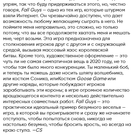
упрям, так что буду придерживаться этого, но, честно
говоря,
Fall Guys
— одна из тех игр, которые штурмом
взяли Интернет. Он чрезвычайно доступен, что дает
возможность любому желающему сыграть в него. Не
поймите меня неправильно, это сложно, но только
потому, что вы все продолжаете хватать меня и мешать
мне, черт возьми. Эта игра предназначена для
столкновения игроков друг с другом и с окружающей
средой, вызывая массовый хаос королевской
битвы. Кроме того, художественное оформление — это
чуть ли не самая симпатичная вещь в 2020 году, не то
чтобы там было много конкуренции. Ты маленький боб,
и теперь ты можешь даже носить шляпу волшебника,
или костюм Соника, илиКостюм
Goose Game
или
другие наряды, которые побуждают игроков
зарабатывать эти короны; в игре огромное количество
вращающегося контента и несколько действительно
интересных совместных работ.
Fall Guys
— это
практически идеальный пример безумного веселья —
игра, в которой вы проигрываете и сразу же начинаете
отступать, чтобы попытаться снова, никогда не
настолько безумно, чтобы бросить ярость, но всегда на
краю стула.
—CS