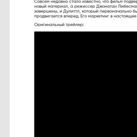
Совсем недавно стало известно, что фильм подв
новый материал, а режиссер Джонатан Либесман
завершены, и Дулиттл, который первоначально бы
продвигается вперед. Его маркетинг в настоящее
Оригинальный трейлер: