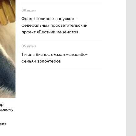
08 июня
Фонд «Полилог» запускает
федеральный просветительский
проект «Вестник мецената»
05 июня
1 июня бизнес сказал «спасибо»
семьям волонтеров
ер
первому
еля