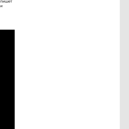
 пишет
ли