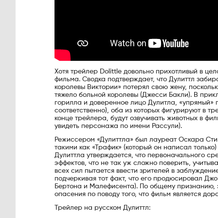
Хотя трейлер Dolittle довольно прихотливый в ц
фильма. Сводка подтверждает, что Дулиттл забир
королевы Виктории» потерял свою жену, поскольк
тяжело больной королевы (Джесси Бакли). В прик
горилла и доверенное лицо Дулитла, «упрямый» 
соответственно), оба из которых фигурируют в т
конце трейлера, будут озвучивать животных в фи
увидеть персонажа по имени Рассули).
Режиссером «Дулиттла» был лауреат Оскара Сти
такими как «Трафик» (который он написал только
Дулиттла утверждается, что первоначального сре
эффектов, что не так уж сложно поверить, учитыв
всех сил пытается ввести зрителей в заблуждение
подчеркивая тот факт, что его продюсировал Джо
Бертона и Малефисента). По общему признанию, э
опасения по поводу того, что фильм является до
Трейлер на русском Дулиттл: