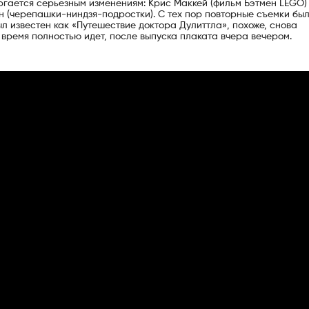
ергается серьезным изменениям: Крис Маккей (фильм Бэтмен LEGO)
 (черепашки-ниндзя-подростки). С тех пор повторные съемки бы
л известен как «Путешествие доктора Дулиттла», похоже, снова
 время полностью идет, после выпуска плаката вчера вечером.