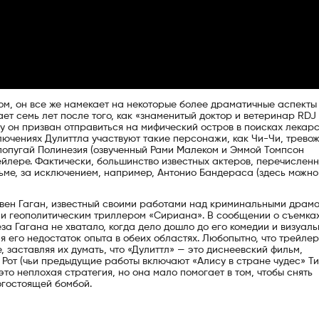
елом, он все же намекает на некоторые более драматичные аспекты
ает семь лет после того, как «знаменитый доктор и ветеринар RDJ
у он призван отправиться на мифический остров в поисках лекарс
лючениях Дулиттла участвуют такие персонажи, как Чи-Чи, трево
попугай Полинезия (озвученный Рами Малеком и Эммой Томпсон
рейлере. Фактически, большинство известных актеров, перечисленн
льме, за исключением, например, Антонио Бандераса (здесь можно
вен Гаган, известный своими работами над криминальными драм
) и геополитическим триллером «Сириана». В сообщении о съемка
за Гагана не хватало, когда дело дошло до его комедии и визуал
ая его недостаток опыта в обеих областях. Любопытно, что трейлер
, заставляя их думать, что «Дулиттл» — это диснеевский фильм,
 Рот (чьи предыдущие работы включают «Алису в стране чудес» Т
то неплохая стратегия, но она мало помогает в том, чтобы снять
рогостоящей бомбой.