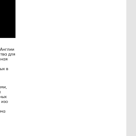
 Англии
тва для
жная
ых в
ами,
х
ьных
 изо
има