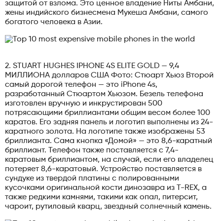
защитой от взлома. Это ценное владение Ниты Амбани,
жены индийского бизнесмена Мукеша Амбани, самого
богатого человека в Азии.
2. STUART HUGHES IPHONE 4S ELITE GOLD — 9,4
МИЛЛИОНА долларов США Фото: Стюарт Хьюз Второй
самый дорогой телефон — это iPhone 4s,
разработанный Стюартом Хьюзом. Безель телефона
изготовлен вручную и инкрустирован 500
потрясающими бриллиантами общим весом более 100
каратов. Его задняя панель и логотип выполнены из 24-
каратного золота. На логотипе также изображены 53
бриллианта. Сама кнопка «Домой» — это 8,6-каратный
бриллиант. Телефон также поставляется с 7,4-
каратовым бриллиантом, на случай, если его владелец
потеряет 8,6-каратовый. Устройство поставляется в
сундуке из твердой платины с полированными
кусочками оригинальной кости динозавра из T-REX, а
также редкими камнями, такими как опал, питерсит,
чароит, рутиловый кварц, звездный солнечный камень.