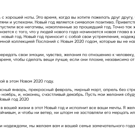
 с хорошей ноты. Это время, когда вы хотите пожелать друг другу,
ми и успехами. Новый год является символом позитива. Приветст
тпустили все негативы, накопленные за прошедший год. Точно так ж
ается с того, что у людей нового года начинается новая глава в 
 новый год. Новый год приносит с собой свои устремления, надеж
омной коллекцией Посланий с Новым 2020 годом, которые вы не на
ередать свои эмоции, чувства, желания по отношению к человеку,
время, чтобы сделать вещи лучше, если они плохие, независимо от 
ой в этом Новом 2020 году.
расный январь, прекрасный февраль, мирный март, апрель без стр
 ноябрь, и, наконец, счастливый декабрь. Пусть мои желания сбуду
Новый год 2020
в вашей жизни в этот Новый год и исполнит все ваши мечты. Я жел
тойчивым, и чтобы ни ветер, ни шторм не заставляли его мерцать и
ми надеждами, мы желаем вам и вашей семье замечательного года