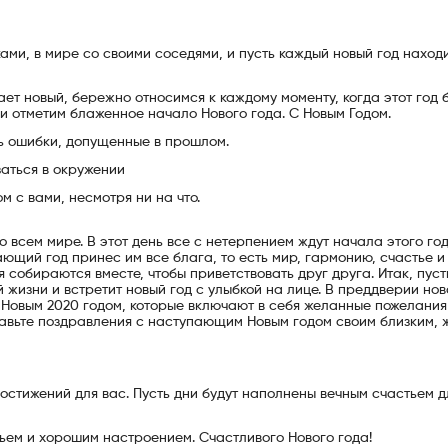
ами, в мире со своими соседями, и пусть каждый новый год наход
ает новый, бережно относимся к каждому моменту, когда этот год 
и отметим блаженное начало Нового года. С Новым Годом.
ь ошибки, допущенные в прошлом.
заться в окружении
м с вами, несмотря ни на что.
 всем мире. В этот день все с нетерпением ждут начала этого го
ающий год принес им все блага, то есть мир, гармонию, счастье и
ья собираются вместе, чтобы приветствовать друг друга. Итак, пуст
 жизни и встретит новый год с улыбкой на лице. В преддверии нов
 Новым 2020 годом, которые включают в себя желанные пожелания 
равьте поздравления с наступающим Новым годом своим близким, 
достижений для вас. Пусть дни будут наполнены вечным счастьем д
ьем и хорошим настроением. Счастливого Нового года!