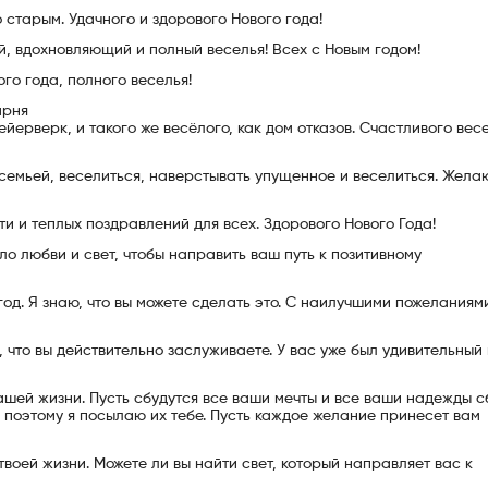
 старым. Удачного и здорового Нового года!
, вдохновляющий и полный веселья! Всех с Новым годом!
го года, полного веселья!
арня
ейерверк, и такого же весёлого, как дом отказов. Счастливого вес
 семьей, веселиться, наверстывать упущенное и веселиться. Жела
и и теплых поздравлений для всех. Здорового Нового Года!
ло любви и свет, чтобы направить ваш путь к позитивному
год. Я знаю, что вы можете сделать это. С наилучшими пожеланиям
 что вы действительно заслуживаете. У вас уже был удивительный г
ашей жизни. Пусть сбудутся все ваши мечты и все ваши надежды с
 поэтому я посылаю их тебе. Пусть каждое желание принесет вам
твоей жизни. Можете ли вы найти свет, который направляет вас к