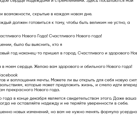
аждое сердце надеждами и стремлениями. Здесь посылаются мои
и возможности, скрытые в каждом новом дне.
ждый должен готовиться к тому, чтобы быть великим не устно, а
астливого Нового Года! Счастливого Нового года!
ении, было бы выяснить, кто я
Новый год наконец-то пришел в город. Счастливого и здорового Но
а в моем сердце. Желаю вам здорового и обильного Нового года!
Facebook
в и воплощения мечты. Можете ли вы открыть для себя новую сил
вольствиям, которые может предложить жизнь, и смело идти впере
вам прекрасного Нового года.
о года в конце декабря является свидетельством этого. Даже ваша
когда не оставляйте надежду и не теряйте уверенности в себе.
шенно новых изменений, но вам не нужно менять формула усердн