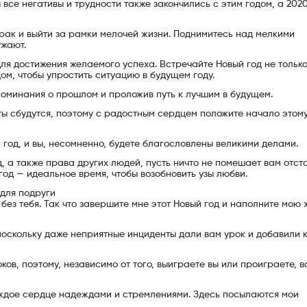
 все негативы и трудности также закончились с этим годом, а 2020
 мрак и выйти за рамки мелочей жизни. Поднимитесь над мелкими
ужают.
ля достижения желаемого успеха. Встречайте Новый год не только
ом, чтобы упростить ситуацию в будущем году.
поминания о прошлом и проложив путь к лучшим в будущем.
чты сбудутся, поэтому с радостным сердцем положите начало этому
год, и вы, несомненно, будете благословлены великими делами.
д, а также права других людей, пусть ничто не помешает вам отст
 год — идеальное время, чтобы возобновить узы любви.
для подруги
 без тебя. Так что завершите мне этот Новый год и наполните мою 
поскольку даже неприятные инциденты дали вам урок и добавили 
ков, поэтому, независимо от того, выиграете вы или проиграете, 
аждое сердце надеждами и стремлениями. Здесь посылаются мои