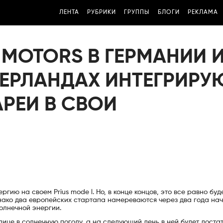
ЛЕНТА
РУБРИКИ
ГРУППЫ
БЛОГИ
РЕКЛАМА
MOTORS В ГЕРМАНИИ 
ДЕРЛАНДАХ ИНТЕГРИРУ
РЕИ В СВОИ
гию на своем Prius mode l. Но, в конце концов, это все равно буд
нако два европейских стартапа намереваются через два года нач
олнечной энергии.
лице в солнечную погоду, а на следующий день в ней будет доста