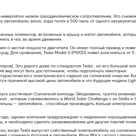
 невероятно низкое аэродинамическое сопротивление. Это сниже
у автомобилю запас хода почти в 500 миль от одного аккумулято
лнечных элементов, встроенных в крышу и капот автомобиля, котор
миль в час во время движения.
 чем о чистой мощности двигателя. Он имеет полный привод и може
екунд; Для сравнения, Tesla Model S (P100D) может разгоняться от 0
лларов). Это дорого даже по стандартам Tesla , но его большой за
й вид могут быть достаточными, чтобы подтолкнуть некоторых
футуристического электрического седана на солнечной энергии. К
ется причиной высокой цены автомобиля и что будущие модели Ligh
апуск растягивал Солнечной команды Эйндховена, группа инжене
а , которые соревновались в World Solar Challenge с их Stella и S
ельны — автомобили , способные производить больше электроэне
1 года, однако компания предупреждает о медленном наращивани
ы, и необходимо сделать резервирование для других партий позже
ьно, когда Tesla выпустит собственный электромобиль на солнечно
новке солнечных батарей в автомобиле, Илон Маск сказал следующ