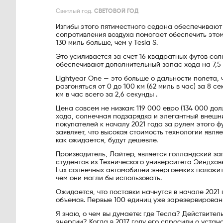
Светлый год.
СВЕТОВОЙ ГОД
Изгибы этого пятиместного седана обеспечивают
сопротивления воздуха помогает обеспечить этом
130 миль больше, чем у Tesla S.
Это усиливается за счет 16 квадратных футов со
обеспечивают дополнительный запас хода на 7,5 
Lightyear One — это больше о дальности полета,
разгоняться от 0 до 100 км (62 миль в час) за 8 с
км в час всего за 2,6 секунды .
Цена совсем не низкая: 119 000 евро (134 000 до
хода, солнечная подзарядка и элегантный внешни
покупателей к началу 2021 года за рулем этого 
заявляет, что высокая стоимость технологии явля
как ожидается, будут дешевле.
Производитель, Лайтер, является голландский з
студентов из Технического университета Эйндховен
Lux солнечных автомобилей энергоемких положит
чем они могли бы использовать.
Ожидается, что поставки начнутся в начале 202
объемов. Первые 100 единиц уже зарезервирован
Я знаю, о чем вы думаете: где Тесла? Действител
энергии? Когда в 2017 году его спросили о уста