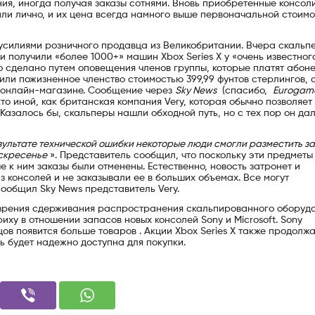
ия, иногда получая заказы сотнями. Вновь приобретенные консол
ли лично, и их цена всегда намного выше первоначальной стоимо
усилиями розничного продавца из Великобритании. Вчера скальп
и получили «более 1000+» машин Xbox Series X у «очень известног
о сделано путем оповещения членов группы, которые платят абон
 или пожизненное членство стоимостью 399,99 фунтов стерлингов, 
 онлайн-магазине. Сообщение через
Sky News
(спасибо,
Eurogam
то иной, как британская компания Very, которая обычно позволяет
 Казалось бы, скальперы нашли обходной путь, но с тех пор он да
зультате технической ошибки некоторые люди смогли разместить за
оскресенье
». Представитель сообщил, что поскольку эти предметы
 к ним заказы были отменены. Естественно, новость затронет и
з консолей и не заказывали ее в больших объемах. Все могут
сообщил Sky News представитель Very.
и зрения сдерживания распространения скальпированного оборуд
у в отношении запасов новых консолей Sony и Microsoft. Sony
цов появится больше товаров . Акции Xbox Series X также продолж
ь будет надежно доступна для покупки.