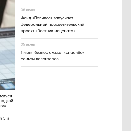
08 июня
Фонд «Полилог» запускает
федеральный просветительский
проект «Вестник мецената»
05 июня
1 июня бизнес сказал «спасибо»
семьям волонтеров
таться
ладкой
лее
n 5 и