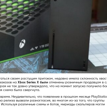
таться своим растущим притоком, недавно имела склонность хвас
заказов на
Xbox Series X были
отменены розничным продавцом в с
орая не так давно утверждала, что на момент запуска получила бо
яя схема была свергнута.
ремя. Неудивительно, что появление в прошлом месяце PlayStatio
ва релиза вызвали разногласия, во многом из-за того, что группы
Используя различные схемы и ботов, мириады скальперов могли