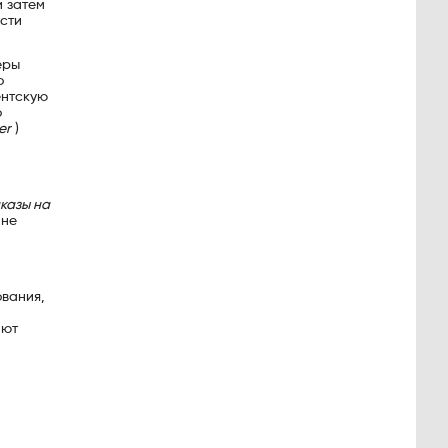
и затем
сти
еры
о
ентскую
о
er
)
л
казы на
 не
ования,
ают