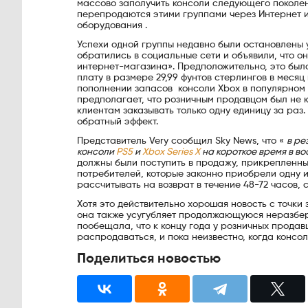
массово заполучить консоли следующего поколен
перепродаются этими группами через Интернет и
оборудования .
Успехи одной группы недавно были остановлены 
обратились в социальные сети и объявили, что он
интернет-магазина». Предположительно, это был
плату в размере 29,99 фунтов стерлингов в месяц
пополнении запасов консоли Xbox в популярном
предполагает, что розничным продавцом был не к
клиентам заказывать только одну единицу за раз.
обратный эффект.
Представитель Very сообщил Sky News, что «
в ре
консоли
PS5
и
Xbox Series X
на короткое время в в
должны были поступить в продажу, прикрепленные
потребителей, которые законно приобрели одну и
рассчитывать на возврат в течение 48-72 часов, 
Хотя это действительно хорошая новость с точк
она также усугубляет продолжающуюся неразберих
пообещала, что к концу года у розничных продав
распродаваться, и пока неизвестно, когда консол
Поделиться новостью