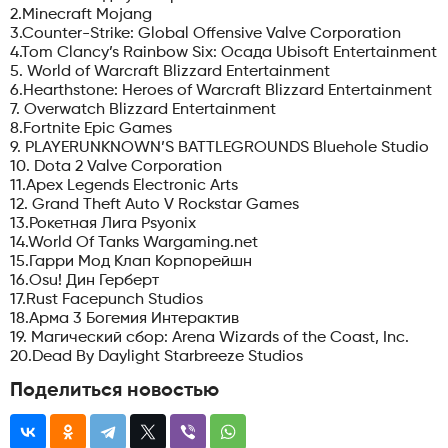
2.Minecraft Mojang
3.Counter-Strike: Global Offensive Valve Corporation
4.Tom Clancy’s Rainbow Six: Осада Ubisoft Entertainment
5. World of Warcraft Blizzard Entertainment
6.Hearthstone: Heroes of Warcraft Blizzard Entertainment
7. Overwatch Blizzard Entertainment
8.Fortnite Epic Games
9. PLAYERUNKNOWN’S BATTLEGROUNDS Bluehole Studio
10. Dota 2 Valve Corporation
11.Apex Legends Electronic Arts
12. Grand Theft Auto V Rockstar Games
13.Рокетная Лига Psyonix
14.World Of Tanks Wargaming.net
15.Гарри Мод Клап Корпорейшн
16.Osu! Дин Герберт
17.Rust Facepunch Studios
18.Арма 3 Богемия Интерактив
19. Магический сбор: Arena Wizards of the Coast, Inc.
20.Dead By Daylight Starbreeze Studios
Поделиться новостью